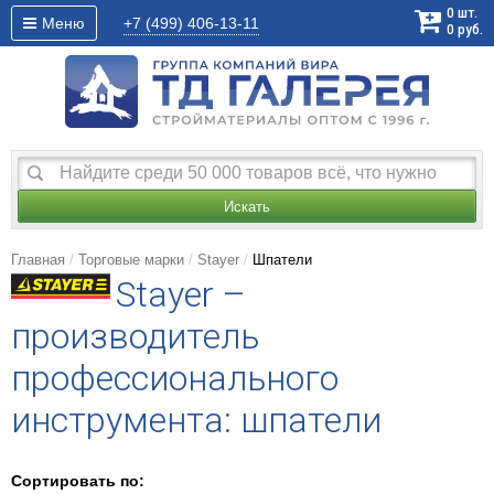
0
шт.
Меню
+7 (499)
406-13-11
0
руб.
Искать
Главная
Торговые марки
Stayer
Шпатели
Stayer –
производитель
профессионального
инструмента: шпатели
Сортировать по: