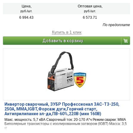
Цена,
Оптовая цена,
руб./шт.
руб./шт.
6 994.43
6 573.71
По предоплате
Купить в 1 клик
Добавить в корзину
Инвертор сварочный, ЗУБР Профессионал ЗАС-Т3-250,
250А, MMA,IGBT,Форсаж дуги,Горячий старт,
Антиприлипание эл-да,ПВ-60%,220В (мин 160В)
Макс. мощность: 5,7 кВА Сварочный ток: 20-170 А*ч Режим сварки: MMA
Биполярные транзисторы с изолированным затвором (IGBT) Масса: 3,5
кг