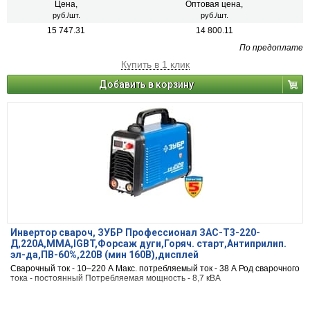
Цена,
Оптовая цена,
руб./шт.
руб./шт.
15 747.31
14 800.11
По предоплате
Купить в 1 клик
Добавить в корзину
Инвертор свароч, ЗУБР Профессионал ЗАС-Т3-220-
Д,220А,MMA,IGBT,Форсаж дуги,Горяч. старт,Антиприлип.
эл-да,ПВ-60%,220В (мин 160В),дисплей
Сварочный ток - 10–220 А Макс. потребляемый ток - 38 А Род сварочного
тока - постоянный Потребляемая мощность - 8,7 кВА