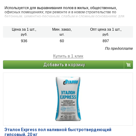
Используется для выравнивания полов в жилых, общественных,
офисных помещениях; при ремонте и в новом строительстве по
бетонным, цементно-песчаным, слабым и сложным основаниям; для
создания любых видов стяжек: связанных с основой, на разделительном
слое, "плавающих" со звуко- и теплоизоляцией.
Цена за 1 шт.,
Мин. заказ,
Опт цена за 1 шт.,
руб.
шт.
руб.
936
60
897
По предоплате
Купить в 1 клик
Добавить в корзину
Эталон Express пол наливной быстротвердеющий
гипсовый, 20 кг