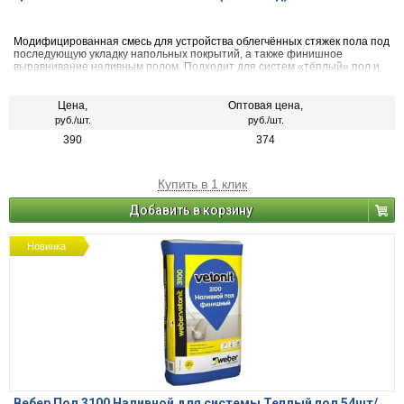
Модифицированная смесь для устройства облегчённых стяжек пола под
последующую укладку напольных покрытий, а также финишное
выравнивание наливным полом. Подходит для систем «тёплый» пол и
для помещений с повышенной влажностью. Не содержит крупного
заполнителя (кермзита или полистирола).
Цена,
Оптовая цена,
руб./шт.
руб./шт.
390
374
Купить в 1 клик
Добавить в корзину
Новинка
Вебер Пол 3100 Наливной для системы Теплый пол 54шт/