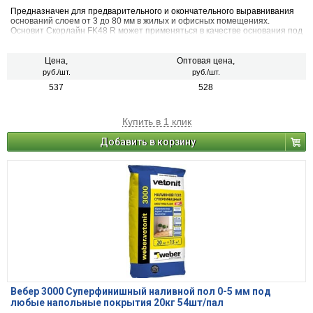
Предназначен для предварительного и окончательного выравнивания
оснований слоем от 3 до 80 мм в жилых и офисных помещениях.
Основит Скорлайн FK48 R может применяться в качестве основания под
укладку паркета, ковролина, линолеума, ламината, керамической плитки
и других напольных покрытий
Цена,
Оптовая цена,
руб./шт.
руб./шт.
537
528
Купить в 1 клик
Добавить в корзину
Вебер 3000 Суперфинишный наливной пол 0-5 мм под
любые напольные покрытия 20кг 54шт/пал