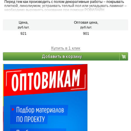
Перед тем как производить с полом декоративные работы – покрывать
плиткой, линолиумом, устраивать теплый пол или укладывать ламинат –
необходимо выровнять основание при помощи РОВИЛАЙН
FK46 наливной пол тонкослойный. Основит добился высокого качества
материала и быстрого набора прочности этой серии наливных полов.
Уже через 6 часов поверхности можно давать пешую нагрузку.
Цена,
Оптовая цена,
руб./шт.
руб./шт.
921
901
Купить в 1 клик
Добавить в корзину