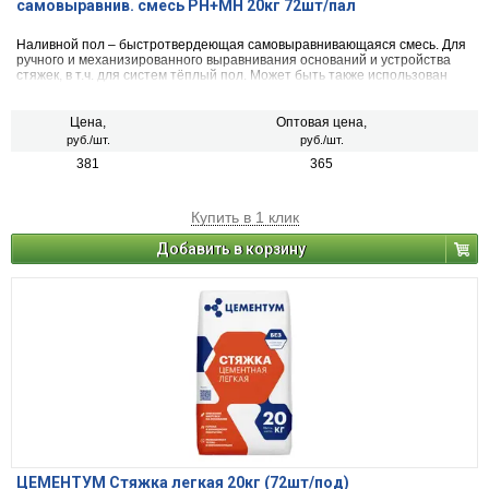
самовыравнив. смесь РН+МН 20кг 72шт/пал
Наливной пол – быстротвердеющая самовыравнивающаяся смесь. Для
ручного и механизированного выравнивания оснований и устройства
стяжек, в т.ч. для систем тёплый пол. Может быть также использован
для финишного чернового выравнивания оснований пола внутри
помещений. Можно использовать в помещениях с повышенной
влажностью.
Цена,
Оптовая цена,
руб./шт.
руб./шт.
381
365
Купить в 1 клик
Добавить в корзину
ЦЕМЕНТУМ Стяжка легкая 20кг (72шт/под)