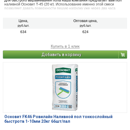
Для быстрого выравнивания пола наша компания предлагает вам пол
наливной Основит Т-45 (20 кг). Использование именно этой смеси
позволяет давать поверхности пешую нагрузку уже через два часа
против 12 часов, рекомендуемых при использовании стандартного
наливного пола. Тем самым вы значительно экономите время на
устройство полов. В нашем магазине цена за упаковку Основит
Цена,
Оптовая цена,
СКОРЛАЙН Т-45 вас приятно удивит!
руб./шт.
руб./шт.
634
624
Купить в 1 клик
Добавить в корзину
Основит FK46 Ровилайн Наливной пол тонкослойный
быстротв 1-10мм 20кг 66шт/пал