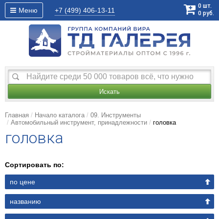
0
шт.
Меню
+7 (499)
406-13-11
0
руб.
Искать
Главная
Начало каталога
09. Инструменты
Автомобильный инструмент, принадлежности
головка
головка
Сортировать по:
по цене
названию