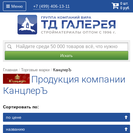
0
шт.
Меню
+7 (499)
406-13-11
0
руб.
Искать
Главная
Торговые марки
КанцлерЪ
Продукция компании
КанцлерЪ
Сортировать по:
по цене
названию