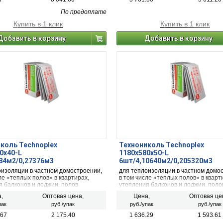
По предоплате
Купить в 1 клик
Купить в 1 клик
Добавить в корзину
Добавить в корзину
коль Technoplex
Технониколь Technoplex
0х40-L
1180х580х50-L
84м2/0,27376м3
6шт/4,10640м2/0,205320м3
оизоляции в частном домостроении,
для теплоизоляции в частном домо
ле «теплых полов» в квартирах,
в том числе «теплых полов» в кварт
я балконов и лоджии, полов
утепления балконов и лоджии, поло
 и фундаментов частных домов.
по грунту и фундаментов частных д
,
Оптовая цена,
Цена,
Оптовая це
пак
руб./упак
руб./упак
руб./упак
.67
2 175.40
1 636.29
1 593.61