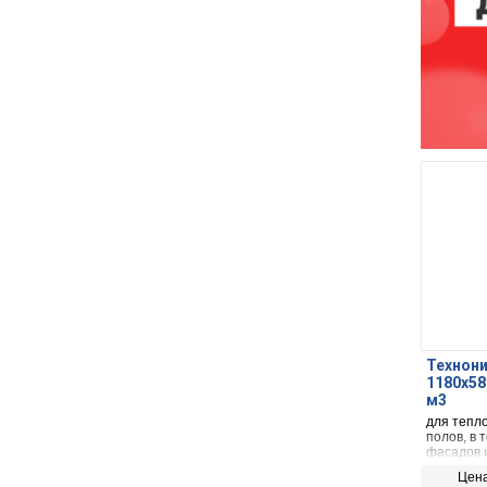
Технони
1180х58
м3
для тепл
полов, в 
фасадов 
Цена