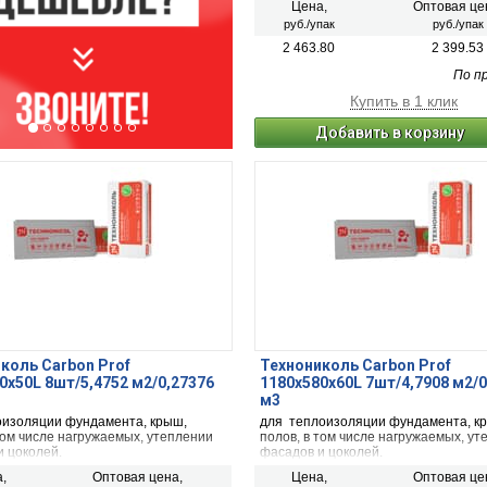
Цена,
Оптовая це
руб./упак
руб./упак
2 463.80
2 399.53
По п
Купить в 1 клик
Добавить в корзину
коль Carbon Prof
Технониколь Carbon Prof
0х50L 8шт/5,4752 м2/0,27376
1180х580х60L 7шт/4,7908 м2/0
м3
оизоляции фундамента, крыш,
для теплоизоляции фундамента, к
том числе нагружаемых, утеплении
полов, в том числе нагружаемых, ут
и цоколей.
фасадов и цоколей.
,
Оптовая цена,
Цена,
Оптовая це