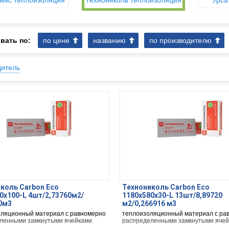
екс теплоизоляция
Технониколь теплоизоляция
Урса
вать по:
по цене
названию
по производителю
дитель
коль Carbon Eco
Технониколь Carbon Eco
0х100-L 4шт/2,73760м2/
1180х580х30-L 13шт/8,89720
0м3
м2/0,266916 м3
ляционный материал с равномерно
теплоизоляционный материал с ра
ленными замкнутыми ячейками.
распределенными замкнутыми ячей