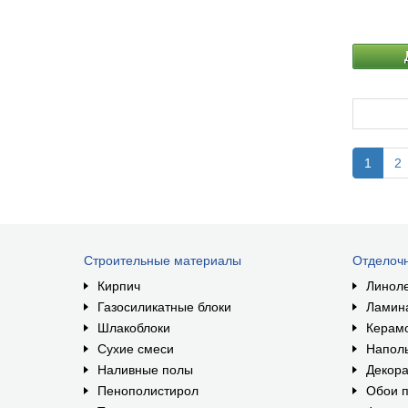
1
2
Строительные материалы
Отделоч
Кирпич
Линол
Газосиликатные блоки
Ламин
Шлакоблоки
Керам
Сухие смеси
Наполь
Наливные полы
Декора
Пенополистирол
Обои п