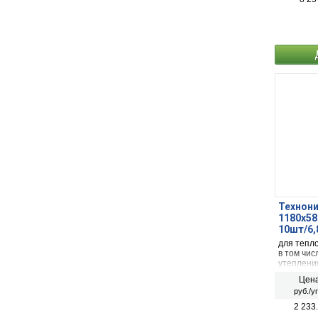
Технони
1180х58
10шт/6,
для тепл
в том чис
утеплени
по грунту
Цена
руб./у
2 233