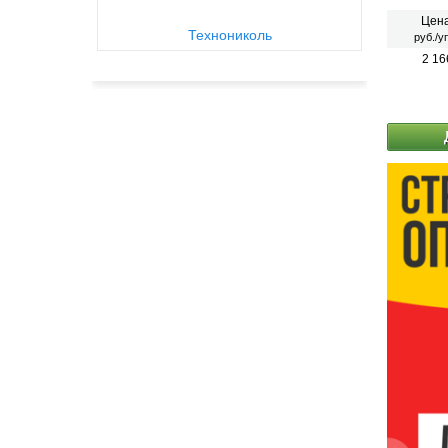
Цена
Технониколь
руб./у
2 16