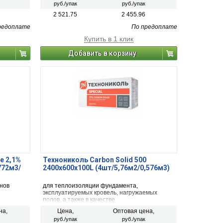
руб./упак
руб./упак
2 521.75
2 455.96
редоплате
По предоплате
Купить в 1 клик
Добавить в корзину
e 2,1%
Технониколь Carbon Solid 500
772м3/
2400х600х100L (4шт/5,76м2/0,576м3)
нов
для теплоизоляции фундамента,
эксплуатируемых кровель, нагружаемых
полов, а также в качестве
теплоизоляционных слоев в основании
на,
Цена,
Оптовая цена,
транспортных сооружений.
руб./упак
руб./упак