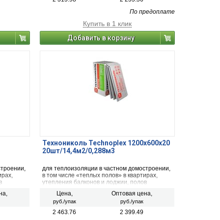
По предоплате
Купить в 1 клик
Добавить в корзину
Технониколь Technoplex 1200х600х20
20шт/14,4м2/0,288м3
строении,
для теплоизоляции в частном домостроении,
ирах,
в том числе «теплых полов» в квартирах,
в
утепления балконов и лоджии, полов
омов.
по грунту и фундаментов частных домов.
на,
Цена,
Оптовая цена,
руб./упак
руб./упак
2 463.76
2 399.49