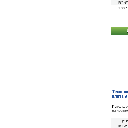
руб./у
2 337
Технони
плита В
Использу
на кровле
Цена
руб./у