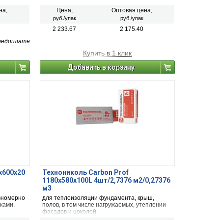
на,
Цена,
Оптовая цена,
руб./упак
руб./упак
2 233.67
2 175.40
редоплате
Купить в 1 клик
Добавить в корзину
х600х20
Технониколь Carbon Prof
1180х580х100L 4шт/2,7376 м2/0,27376
м3
вномерно
для теплоизоляции фундамента, крыш,
ками.
полов, в том числе нагружаемых, утеплении
фасадов и цоколей.