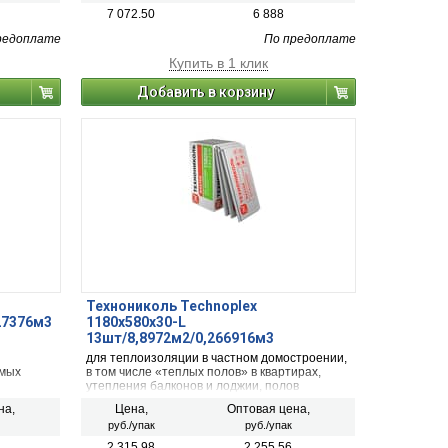
7 072.50
6 888
редоплате
По предоплате
Купить в 1 клик
Добавить в корзину
Технониколь Technoplex
27376м3
1180х580х30-L
13шт/8,8972м2/0,266916м3
для теплоизоляции в частном домостроении,
емых
в том числе «теплых полов» в квартирах,
утепления балконов и лоджии, полов
нии
по грунту и фундаментов частных домов.
на,
Цена,
Оптовая цена,
руб./упак
руб./упак
2 315.98
2 255.56