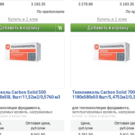
.88
3 193.35
3 278.88
3 193.35
По предоплате
По п
Купить в 1 клик
Купить в 1 клик
Добавить в корзину
Добавить в корзину
коль Carbon Solid 500
Технониколь Carbon Solid 700
0х50L 8шт/11,52м2/0,5760 м3
1180х580х50 8шт/5,4752м2/0,
оизоляции фундамента,
для теплоизоляции фундамента,
ируемых кровель, нагружаемых
эксплуатируемых кровель, нагружа
также в качестве
полов, а также в качестве
ляционных слоев в основании
теплоизоляционных слоев в основа
,
Оптовая цена,
Цена,
Оптовая це
тных сооружений.
транспортных сооружений.
пак
руб./упак
руб./упак
руб./упак
7
8 041.60
5 761.50
5 611.20