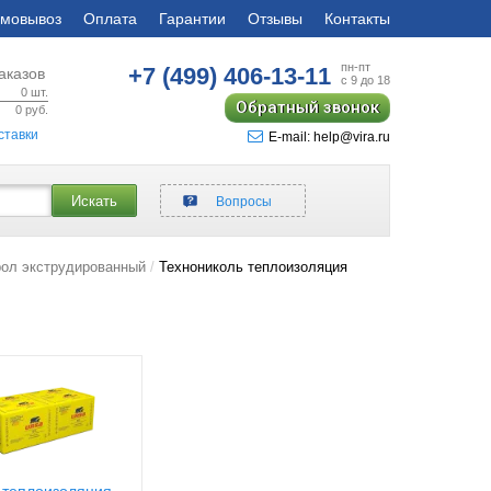
мовывоз
Оплата
Гарантии
Отзывы
Контакты
пн-пт
+7 (499)
406-13-11
аказов
с 9 до 18
0
шт.
Обратный звонок
0
руб.
ставки
E-mail: help@vira.ru
Искать
Вопросы
рол экструдированный
Технониколь теплоизоляция