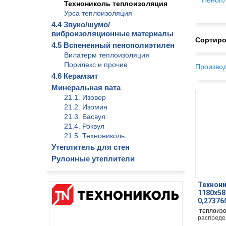
Пенопл
Технониколь теплоизоляция
Урса теплоизоляция
4.4 Звуко/шумо/
виброизоляционные материалы
Сортиро
4.5 Вспененный пенополиэтилен
Вилатерм теплоизоляция
Порилекс и прочие
Произво
4.6 Керамзит
Минеральная вата
21.1. Изовер
21.2. Изомин
21.3. Басвул
21.4. Роквул
21.5. Технониколь
Утеплитель для стен
Рулонные утеплители
Технони
1180х58
0,27376
теплоизо
распреде