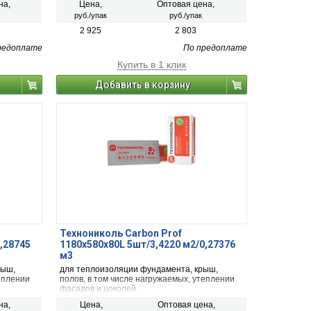
на,
Цена,
Оптовая цена,
руб./упак
руб./упак
2 925
2 803
редоплате
По предоплате
Купить в 1 клик
Добавить в корзину
Технониколь Carbon Prof
,28745
1180х580х80L 5шт/3,4220 м2/0,27376
м3
рыш,
для теплоизоляции фундамента, крыш,
еплении
полов, в том числе нагружаемых, утеплении
фасадов и цоколей.
на,
Цена,
Оптовая цена,