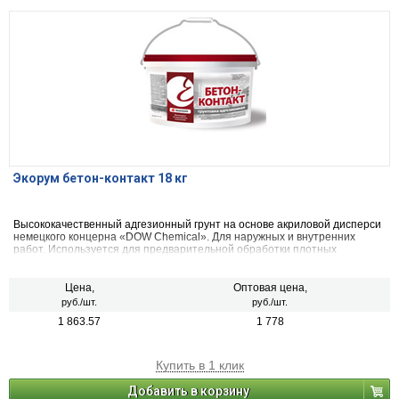
Экорум бетон-контакт 18 кг
Высококачественный адгезионный грунт на основе акриловой дисперси
немецкого концерна «DOW Chemical». Для наружных и внутренних
работ. Используется для предварительной обработки плотных
оснований, которые плохо впитывают влагу (монолитного бетона,
кафельной плитки, бетонных потолков и блоков, т.п.).
Цена,
Оптовая цена,
руб./шт.
руб./шт.
1 863.57
1 778
Купить в 1 клик
Добавить в корзину