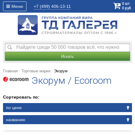
0
шт.
Меню
+7 (499)
406-13-11
0
руб.
Искать
Главная
Торговые марки
Экорум
Экорум / Ecoroom
Сортировать по:
по цене
названию