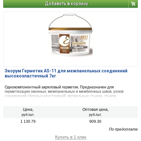
Добавить в корзину
Экорум Герметик AS-11 для межпанельных соединений
высокоэластичный 7кг
Однокомпонентный акриловый герметик. Предназначен для
герметизации оконных, межпанельных и межблочных швов, узлов
соединений сборных конструкций, кровельных стыков, стыков
строительных конструкций с бетонными, металлическими, деревянными
и ПВХ-поверхностями как при новом строительстве, так и при их
ремонте.
Цена,
Оптовая цена,
руб./шт.
руб./шт.
1 130.79
909.30
По предоплате
Купить в 1 клик