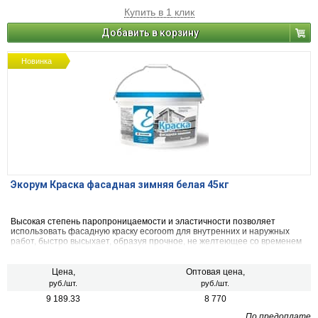
Купить в 1 клик
Добавить в корзину
Новинка
Экорум Краска фасадная зимняя белая 45кг
Высокая степень паропроницаемости и эластичности позволяет
использовать фасадную краску ecoroom для внутренних и наружных
работ, быстро высыхает, образуя прочное, не желтеющее со временем
покрытие. Не теряет своих свойств при перепадах температур и прочих
воздействиях окружающей среды.
Цена,
Оптовая цена,
руб./шт.
руб./шт.
9 189.33
8 770
По предоплате