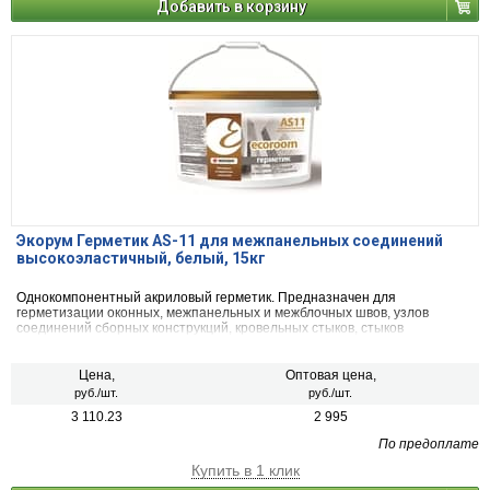
Добавить в корзину
Экорум Герметик AS-11 для межпанельных соединений
высокоэластичный, белый, 15кг
Однокомпонентный акриловый герметик. Предназначен для
герметизации оконных, межпанельных и межблочных швов, узлов
соединений сборных конструкций, кровельных стыков, стыков
строительных конструкций с бетонными, металлическими, деревянными
и ПВХ-поверхностями как при новом строительстве, так и при их
ремонте.
Цена,
Оптовая цена,
руб./шт.
руб./шт.
3 110.23
2 995
По предоплате
Купить в 1 клик