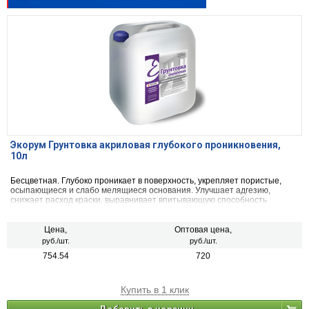
Экорум Грунтовка акриловая глубокого проникновения,
10л
Бесцветная. Глубоко проникает в поверхность, укрепляет пористые,
осыпающиеся и слабо мелящиеся основания. Улучшает адгезию,
снижает расход краски, выравнивает впитывающую способность
основы, дает "дышать" обратной поверхности, не содержит
растворителей, обладает сильными антибактериальными свойствами,
препятствует появлению грибковых образований.
Цена,
Оптовая цена,
руб./шт.
руб./шт.
754.54
720
Купить в 1 клик