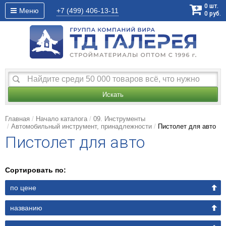
0
шт.
Меню
+7 (499)
406-13-11
0
руб.
Искать
Главная
Начало каталога
09. Инструменты
Автомобильный инструмент, принадлежности
Пистолет для авто
Пистолет для авто
Сортировать по:
по цене
названию