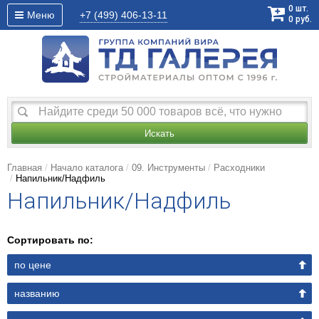
0
шт.
Меню
+7 (499)
406-13-11
0
руб.
Искать
Главная
Начало каталога
09. Инструменты
Расходники
Напильник/Надфиль
Напильник/Надфиль
Сортировать по:
по цене
названию