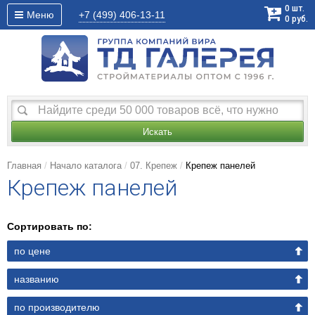
0
шт.
Меню
+7 (499)
406-13-11
0
руб.
Искать
Главная
Начало каталога
07. Крепеж
Крепеж панелей
Крепеж панелей
Сортировать по:
по цене
названию
по производителю