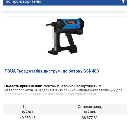
по производителю
TOUA Гвоздезабив.инструм. по бетону GSN40В
Область применения:
монтаж к бетонной поверхности, к
металлопрокатным изделиям и к кирпичной кладке направляющих для
гипсокартона и натяжных потолков, штукатурной сетки,
гидроизоляционных мембран,фанеры к полу,перфоленты, креплений
для систем подвесных потолков и т.д.
Цена,
Оптовая цена,
руб./шт.
руб./шт.
40 359.46
38 677.81