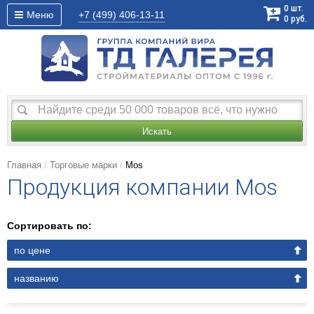
0
шт.
Меню
+7 (499)
406-13-11
0
руб.
Искать
Главная
Торговые марки
Mos
Продукция компании Mos
Сортировать по:
по цене
названию