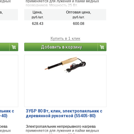
медных
применяется для лужения и пайки медных
проводников. Мощность 25 Вт.
а,
Цена,
Оптовая цена,
руб./шт.
руб./шт.
628.43
600.08
Купить в 1 клик
Добавить в корзину
льник с
ЗУБР 80 Вт, клин, электропаяльник с
-40)
деревянной рукояткой (55405-80)
рева
Электропаяльник непрерывного нагрева
медных
применяется для лужения и пайки медных