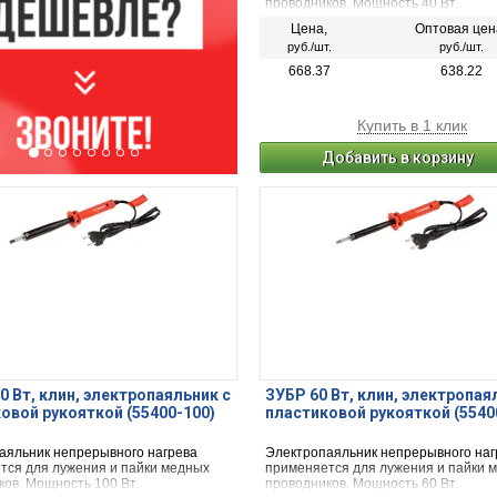
проводников. Мощность 40 Вт.
Цена,
Оптовая цен
руб./шт.
руб./шт.
668.37
638.22
Купить в 1 клик
Добавить в корзину
0 Вт, клин, электропаяльник с
ЗУБР 60 Вт, клин, электропая
овой рукояткой (55400-100)
пластиковой рукояткой (5540
аяльник непрерывного нагрева
Электропаяльник непрерывного наг
тся для лужения и пайки медных
применяется для лужения и пайки 
ков. Мощность 100 Вт.
проводников. Мощность 60 Вт.