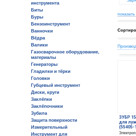
Заря
инструмента
Биты
показать 
Буры
Бензоинструмент
Сортиро
Ванночки
Вёдра
Валики
Произво
Газосварочное оборудование,
материалы
Генераторы
Гладилки и тёрки
Головки
Губцевый инструмент
Диски, круги
Заклёпки
Заклёпочники
Зубила
ЗУБР 15
Защита поверхности
для луж
Измерительный
(55405-
Электроп
Инструмент для