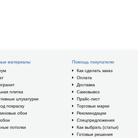
ные материалы
Помощь покупателю
еум
Как сделать заказ
ат
Оплата
огранит
Доставка
ная плитка
Самовывоз
тивные штукатурки
Прайс-лист
од покраску
Торговые марки
линовые обои
Рекомендации
ообои
Спецпредложения
ные потолки
Как выбрать (статьи)
Готовые решения