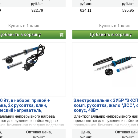
.
руб./шт.
руб./шт.
руб./шт.
9
922.79
624.11
595.95
Купить в 1 клик
Купить в 1 клик
Добавить в корзину
Добавить в корзину
0 Вт, в наборе: припой +
Электропаяльник ЗУБР "ЭКСП
ка, 2к рукоятка, клин,
комп. рукоятка, жало "ДСС",
еский нагреватель,
конус, 40Вт
паяльник (55402-100)
аяльник непрерывного нагрева
Электропаяльник непрерывного наг
тся для лужения и пайки медных
применяется для лужения и пайки 
ков. Компактная складная подставка
проводников. Компактная складная 
ника и припой 15 г (60% Sn / 40%
для паяльника и припой 15 г (60% S
,
Оптовая цена,
Цена,
Оптовая цен
плекте
Pb) в комплекте
т.
руб./шт.
руб./шт.
руб./шт.