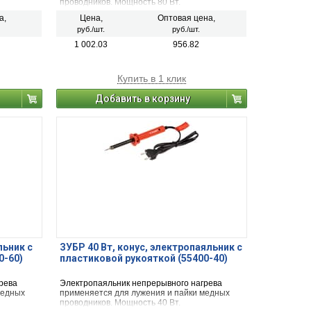
проводников. Мощность 80 Вт.
а,
Цена,
Оптовая цена,
руб./шт.
руб./шт.
1 002.03
956.82
Купить в 1 клик
Добавить в корзину
льник с
ЗУБР 40 Вт, конус, электропаяльник с
0-60)
пластиковой рукояткой (55400-40)
рева
Электропаяльник непрерывного нагрева
медных
применяется для лужения и пайки медных
проводников. Мощность 40 Вт.