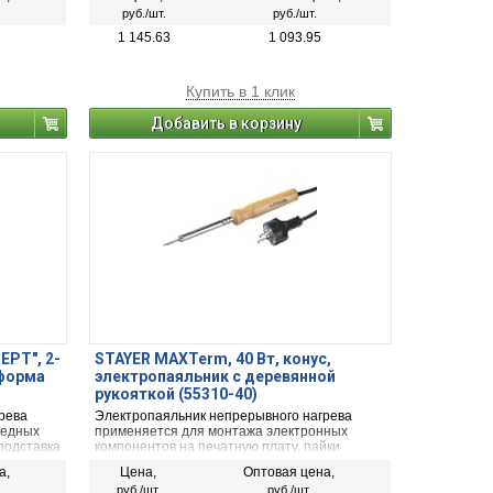
руб./шт.
руб./шт.
1 145.63
1 093.95
Купить в 1 клик
Добавить в корзину
ЕРТ", 2-
STAYER MAXTerm, 40 Вт, конус,
 форма
электропаяльник с деревянной
рукояткой (55310-40)
рева
Электропаяльник непрерывного нагрева
медных
применяется для монтажа электронных
подставка
компонентов на печатную плату, пайки
n / 40%
медных проводников сечением до 0,75 мм2.
а,
Цена,
Оптовая цена,
Мощность 40 Вт.
руб./шт.
руб./шт.