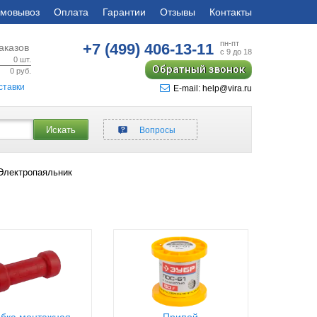
мовывоз
Оплата
Гарантии
Отзывы
Контакты
пн-пт
+7 (499)
406-13-11
аказов
с 9 до 18
0
шт.
Обратный звонок
0
руб.
ставки
E-mail: help@vira.ru
Искать
Вопросы
Электропаяльник