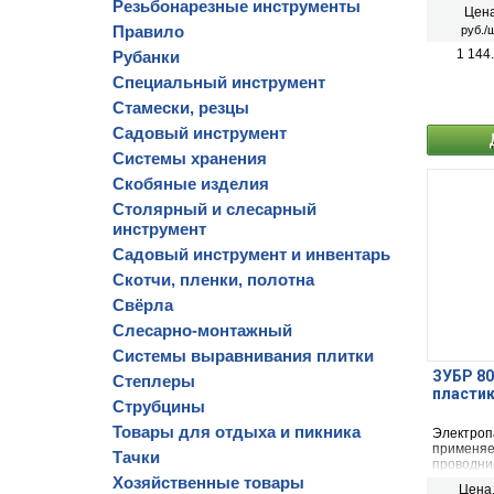
Резьбонарезные инструменты
Цена
Правило
руб./ш
1 144
Рубанки
Специальный инструмент
Стамески, резцы
Садовый инструмент
Системы хранения
Скобяные изделия
Столярный и слесарный
инструмент
Садовый инструмент и инвентарь
Скотчи, пленки, полотна
Свёрла
Слесарно-монтажный
Системы выравнивания плитки
ЗУБР 80
Степлеры
пластик
Струбцины
Товары для отдыха и пикника
Электроп
применяе
Тачки
проводни
Хозяйственные товары
Цена