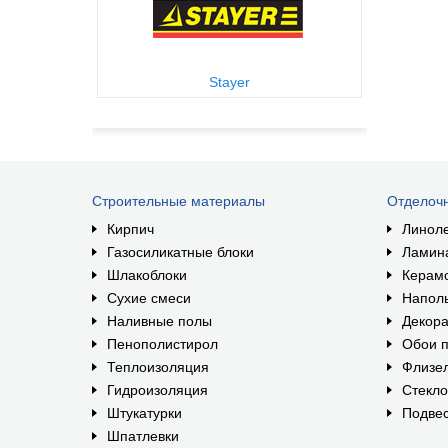
Stayer
Строительные материалы
Отделоч
Кирпич
Линол
Газосиликатные блоки
Ламин
Шлакоблоки
Керам
Сухие смеси
Наполь
Наливные полы
Декора
Пенополистирол
Обои п
Теплоизоляция
Флизе
Гидроизоляция
Стекл
Штукатурки
Подвес
Шпатлевки