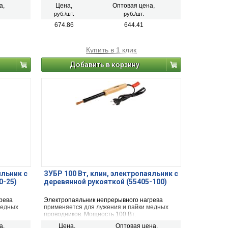
а,
Цена,
Оптовая цена,
руб./шт.
руб./шт.
674.86
644.41
Купить в 1 клик
Добавить в корзину
яльник с
ЗУБР 100 Вт, клин, электропаяльник с
0-25)
деревянной рукояткой (55405-100)
рева
Электропаяльник непрерывного нагрева
медных
применяется для лужения и пайки медных
проводников. Мощность 100 Вт.
а,
Цена,
Оптовая цена,