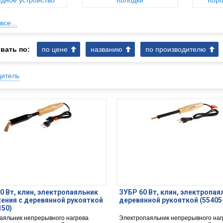
дное устройство
Колодки
Коро
все...
вать по:
по цене
названию
по производителю
дитель
0 Вт, клин, электропаяльник
ЗУБР 60 Вт, клин, электропая
ения с деревянной рукояткой
деревянной рукояткой (55405
150)
аяльник непрерывного нагрева
Электропаяльник непрерывного наг