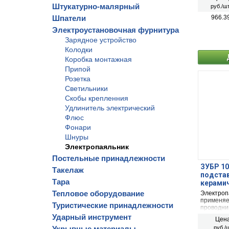
Штукатурно-малярный
руб./шт
Шпатели
966.3
Электроустановочная фурнитура
Зарядное устройство
Колодки
Коробка монтажная
Припой
Розетка
Светильники
Скобы крепленния
Удлинитель электрический
Флюс
Фонари
Шнуры
Электропаяльник
Постельные принадлежности
ЗУБР 10
Такелаж
подстав
Тара
керамич
электро
Тепловое оборудование
Электроп
применяе
Туристические принадлежности
проводни
для паяль
Ударный инструмент
Цена
Pb) в ком
Укрывные материалы
руб./ш