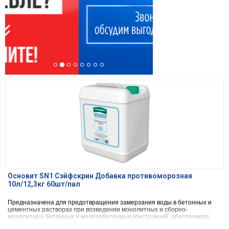
Основит SN1 Сэйфскрин Добавка противоморозная
10л/12,3кг 60шт/пал
Предназначена для предотвращения замерзания воды в бетонных и
цементных растворах при возведении монолитных и сборно-
монолитных бетонных и железобетонных конструкций, обеспечивая
гидратацию смеси в условиях отрицательных температур до начала