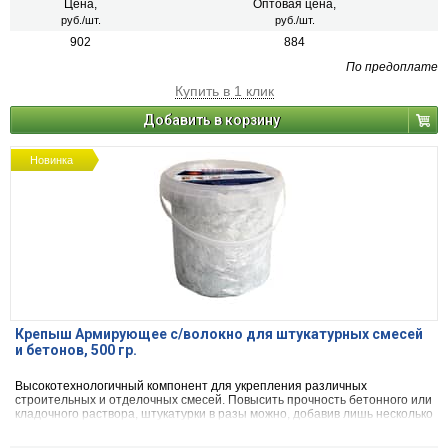
Цена,
Оптовая цена,
руб./шт.
руб./шт.
902
884
По предоплате
Купить в 1 клик
Добавить в корзину
Новинка
Крепыш Армирующее с/волокно для штукатурных смесей
и бетонов, 500 гр.
Высокотехнологичный компонент для укрепления различных
строительных и отделочных смесей. Повысить прочность бетонного или
кладочного раствора, штукатурки в разы можно, добавив лишь несколько
грамм армирующей добавки «Крепыш»