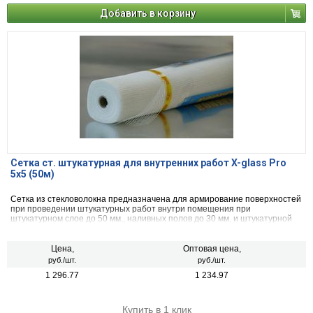
Добавить в корзину
Сетка ст. штукатурная для внутренних работ X-glass Pro
5х5 (50м)
Сетка из стекловолокна предназначена для армирование поверхностей
при проведении штукатурных работ внутри помещения при
штукатурном слое до 50 мм., наливных полов до 30 мм. и штукатурной
гидроизоляции, улучшает прочностные свойства обрабатываемой
поверхности, препятствует образованию трещин.
Цена,
Оптовая цена,
руб./шт.
руб./шт.
1 296.77
1 234.97
Купить в 1 клик