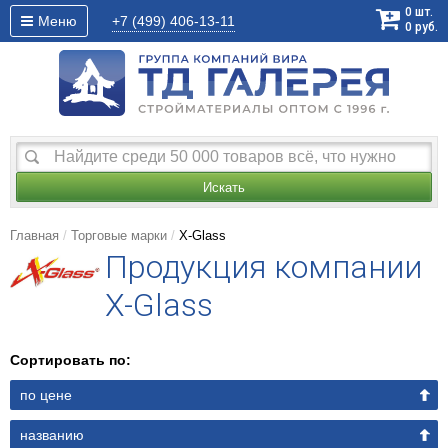
0
шт.
Меню
+7 (499)
406-13-11
0
руб.
Искать
Главная
Торговые марки
X-Glass
Продукция компании
X-Glass
Сортировать по:
по цене
названию