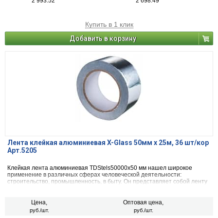
2 993.52
2 698.49
Купить в 1 клик
Добавить в корзину
Лента клейкая алюминиевая X-Glass 50мм х 25м, 36 шт/кор
Арт.5205
Клейкая лента алюминиевая TDStels50000x50 мм нашел широкое
применение в различных сферах человеческой деятельности:
строительство, промышленность, в быту. Он представляет собой ленту
фольги, смотанную в рулон, одна сторона которой покрыта клеевым
составом.
Цена,
Оптовая цена,
руб./шт.
руб./шт.