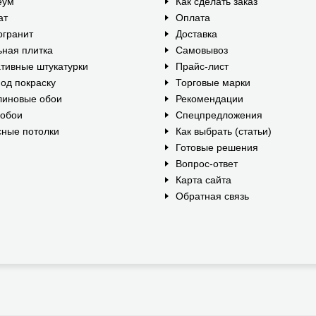
еум
Как сделать заказ
ат
Оплата
огранит
Доставка
ная плитка
Самовывоз
тивные штукатурки
Прайс-лист
од покраску
Торговые марки
линовые обои
Рекомендации
ообои
Спецпредложения
ные потолки
Как выбрать (статьи)
Готовые решения
Вопрос-ответ
Карта сайта
Обратная связь