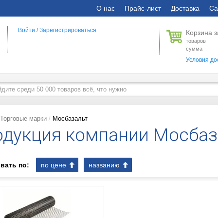
О нас
Прайс-лист
Доставка
Са
Войти
/
Зарегистрироваться
Корзина з
товаров
сумма
Условия до
Торговые марки
Мосбазальт
дукция компании Мосбаз
вать по:
по цене
названию