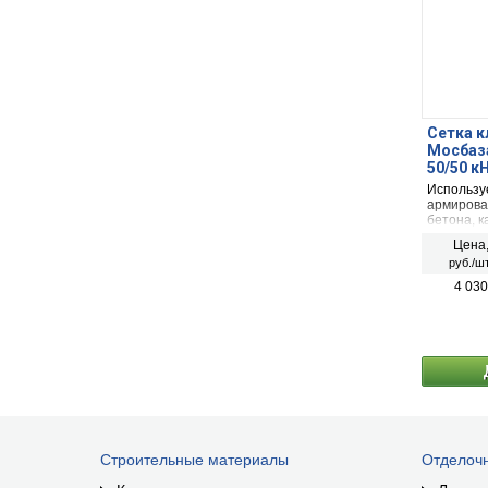
Сетка к
Мосбаз
50/50 к
Используе
армирован
бетона, к
совмещен
Цена
применени
руб./шт
армирова
4 030
Строительные материалы
Отделоч