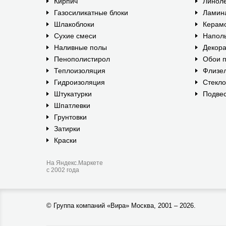
Кирпич
Линол
Газосиликатные блоки
Ламин
Шлакоблоки
Керам
Сухие смеси
Наполь
Наливные полы
Декора
Пенополистирол
Обои п
Теплоизоляция
Флизе
Гидроизоляция
Стекл
Штукатурки
Подвес
Шпатлевки
Грунтовки
Затирки
Краски
На Яндекс.Маркете
с 2002 года
©
Группа компаний «Вира»
Москва, 2001 – 2026.