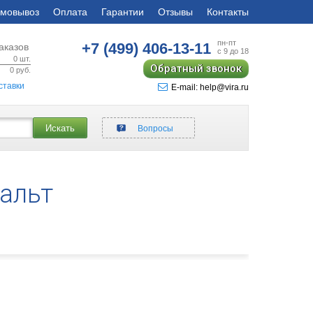
мовывоз
Оплата
Гарантии
Отзывы
Контакты
пн-пт
+7 (499)
406-13-11
аказов
с 9 до 18
0
шт.
Обратный звонок
0
руб.
ставки
E-mail: help@vira.ru
Искать
Вопросы
альт