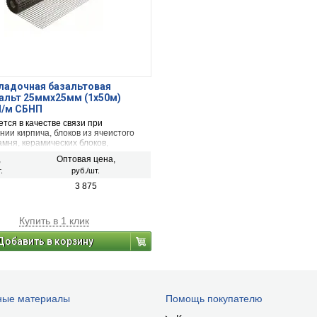
ладочная базальтовая
альт 25ммх25мм (1х50м)
Н/м СБНП
тся в качестве связи при
ии кирпича, блоков из ячеистого
амня, керамических блоков,
ных стеновых конструкций с
,
Оптовая цена,
ем блока и кирпича, а также для
.
руб./шт.
ния стяжки пола.
3 875
Купить в 1 клик
Добавить в корзину
ные материалы
Помощь покупателю