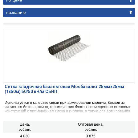
по цене
названию
Сетка кладочная базальтовая Мосбазальт 25ммх25мм
(1х50м) 50/50 кН/м СБНП
Используется в качестве связи при армировании кирпича, блоков из
ячеистого бетона, камня, керамических блоков, совмещенных стеновых
конструкций с применением блока и кирпича, а также для армирования
стяжки пола.
Цена,
Оптовая цена,
руб./шт.
руб./шт.
4 030
3 875