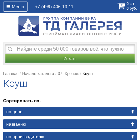
0
шт.
Меню
+7 (499)
406-13-11
0
руб.
Искать
Главная
Начало каталога
07. Крепеж
Коуш
Коуш
Сортировать по:
по цене
названию
по производителю