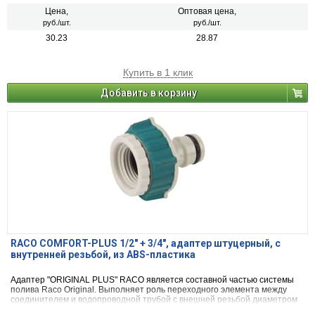
Цена,
Оптовая цена,
руб./шт.
руб./шт.
30.23
28.87
Купить в 1 клик
Добавить в корзину
RACO COMFORT-PLUS 1/2" + 3/4", адаптер штуцерный, с
внутренней резьбой, из ABS-пластика
Адаптер "ORIGINAL PLUS" RACO является составной частью системы
полива Raco Original. Выполняет роль переходного элемента между
соединителем и водопроводной трубой с внешней резьбой диаметром
1/2 и 3/4 дюйма.