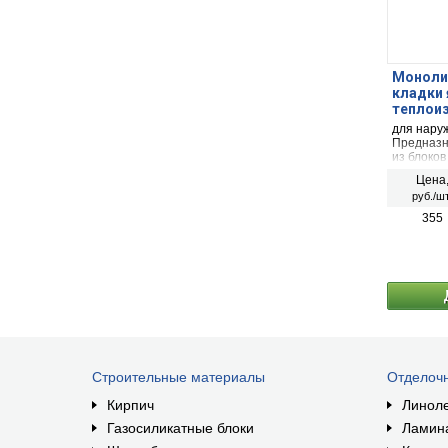
Моноли
кладки 
теплои
для наруж
Предназн
из блоков
(пенобето
Цена
силикатны
руб./шт
использов
выбоин пл
355
Строительные материалы
Отделоч
Кирпич
Линол
Газосиликатные блоки
Ламин