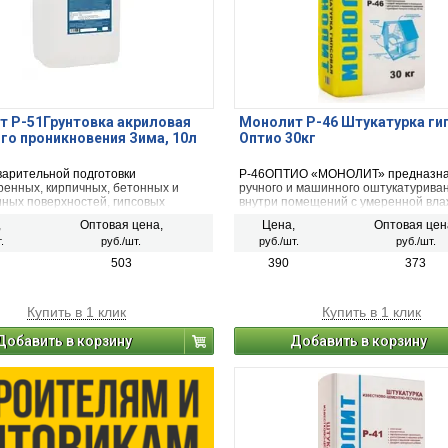
 Р-51Грунтовка акриловая
Монолит Р-46 Штукатурка ги
го проникновения Зима, 10л
Оптио 30кг
варительной подготовки
Р-46ОПТИО «МОНОЛИТ» предназна
ренных, кирпичных, бетонных и
ручного и машинного оштукатурива
нных поверхностей, гипсовых
внутри помещений с умеренной вл
ьных материалов.
поверхностей стен и потолков из бе
,
Оптовая цена,
Цена,
Оптовая цен
ячеистого бетона, пенобетона, гипс
.
руб./шт.
руб./шт.
руб./шт.
кирпича, под последующую декорат
отделку: оклейку обоями, окрашиван
503
390
373
облицовку керамической плиткой и 
Нанесение без штукатурной сетки н
слоем до 50 мм (при заполнении уг
Купить в 1 клик
Купить в 1 клик
до 70 мм), на потолки – до 30 мм по
значительно упростить работы по
Добавить в корзину
Добавить в корзину
выравниванию поверхностей.