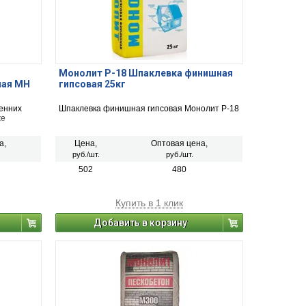
Монолит Р-18 Шпаклевка финишная
ная МН
гипсовая 25кг
енних
Шпаклевка финишная гипсовая Монолит Р-18
же
ов зданий
а,
Цена,
Оптовая цена,
и без
руб./шт.
руб./шт.
 ремонта
 60 мм.
502
480
Купить в 1 клик
Добавить в корзину