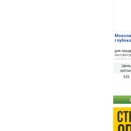
Монолит
глубоко
для пред
оштукату
газобето
строител
Цена
руб./шт
525