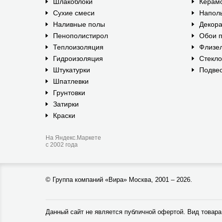
Шлакоблоки
Керам
Сухие смеси
Наполь
Наливные полы
Декора
Пенополистирол
Обои п
Теплоизоляция
Флизе
Гидроизоляция
Стекл
Штукатурки
Подвес
Шпатлевки
Грунтовки
Затирки
Краски
На Яндекс.Маркете
с 2002 года
©
Группа компаний «Вира»
Москва, 2001 – 2026.
Данный сайт не является публичной офертой. Вид товара