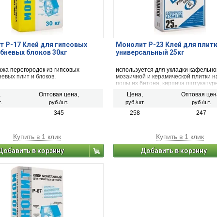
 Р-17 Клей для гипсовых
Монолит Р-23 Клей для плит
бневых блоков 30кг
универсальный 25кг
ажа перегородок из гипсовых
используется для укладки кафельно
евых плит и блоков.
мозаичной и керамической плитки н
полы из бетона, кирпича оштукату
поверхности внутри зданий, а также
,
Оптовая цена,
Цена,
Оптовая цен
помещениях с повышенной влажнос
.
руб./шт.
руб./шт.
руб./шт.
ванных комнат, душевых, балконов и
345
258
247
Купить в 1 клик
Купить в 1 клик
Добавить в корзину
Добавить в корзину