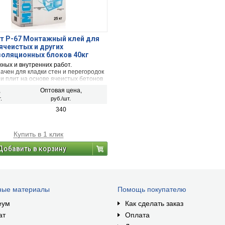
т Р-67 Монтажный клей для
ячеистых и других
золяционных блоков 40кг
ных и внутренних работ.
ачен для кладки стен и перегородок
 и плит на основе ячеистых бетонов
на и газобетона), газосиликата,
,
Оптовая цена,
х блоков и плит. Возможно
.
руб./шт.
ание клея при заделке сколов и
ит из газо- и пенобетона.
340
Купить в 1 клик
Добавить в корзину
ные материалы
Помощь покупателю
еум
Как сделать заказ
ат
Оплата