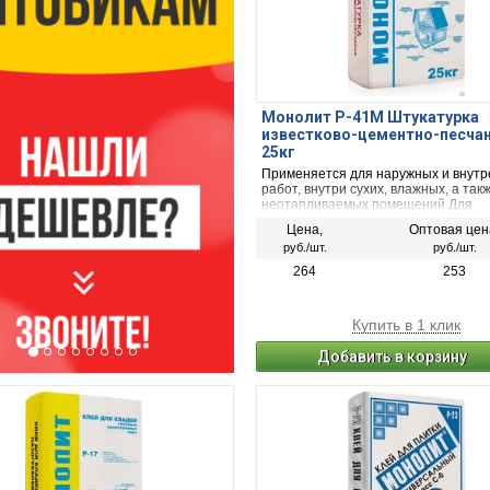
Монолит Р-41М Штукатурка
известково-цементно-песча
25кг
Применяется для наружных и внутр
работ, внутри сухих, влажных, а так
неотапливаемых помещений Для
выравнивания поверхностей фасад
Цена,
Оптовая цен
и сооружений выше цокольной част
руб./шт.
руб./шт.
штукатурной сетки слоем до 20 мм,
сколов, выбоин, раковин, трещин до
264
253
Купить в 1 клик
Добавить в корзину