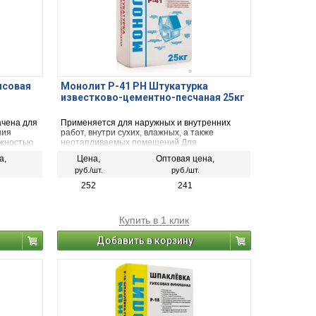
псовая
Монолит Р-41 РН Штукатурка
известково-цементно-песчаная 25кг
чена для
Применяется для наружных и внутренних
ния
работ, внутри сухих, влажных, а также
ажностью
неотапливаемых помещений Для
тона,
выравнивания поверхностей фасадов зданий
а,
Цена,
Оптовая цена,
олита и
и сооружений выше цокольной части без
руб./шт.
руб./шт.
ивную
штукатурной сетки слоем до 20 мм, ремонта
ие,
сколов, выбоин, раковин, трещин до 60 мм.
252
241
пр.
а стены –
лублений –
Купить в 1 клик
зволяет
Добавить в корзину