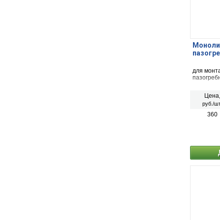
Монолит
пазогре
для монт
пазогребн
Цена
руб./шт
360