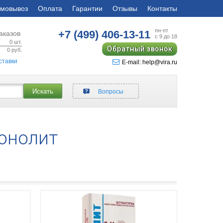
мовывоз
Оплата
Гарантии
Отзывы
Контакты
пн-пт
+7 (499)
406-13-11
аказов
с 9 до 18
0
шт.
Обратный звонок
0
руб.
ставки
E-mail: help@vira.ru
Искать
Вопросы
онолит