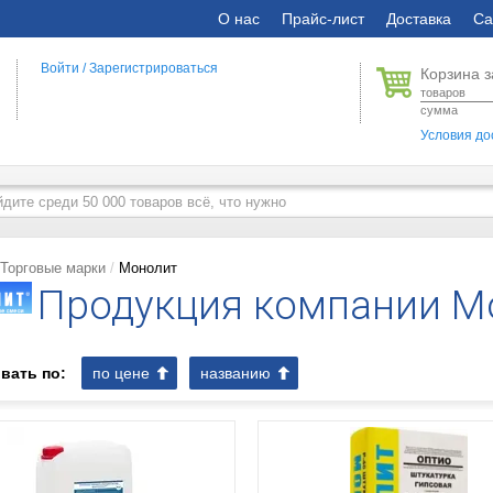
О нас
Прайс-лист
Доставка
Са
Войти
/
Зарегистрироваться
Корзина з
товаров
сумма
Условия до
Торговые марки
Монолит
Продукция компании М
вать по:
по цене
названию