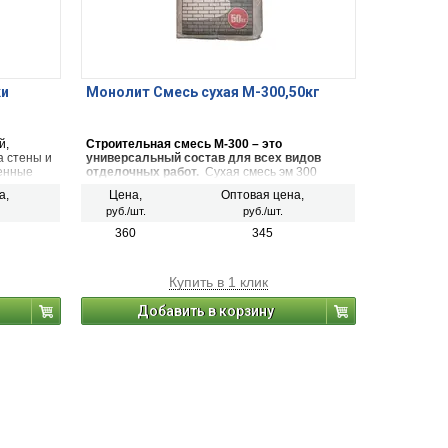
ки
Монолит Смесь сухая М-300,50кг
й,
Строительная смесь М-300 – это
а стены и
универсальный состав для всех видов
ренные
отделочных работ.
Сухая смесь эм 300
 в
рассчитана на высокие нагрузки. Материал
а,
Цена,
Оптовая цена,
тью: для
обладает высокой влагостойкостью,
руб./шт.
руб./шт.
 террас.
экологичностью, адаптацией к изменениям
погоды, невосприимчивостью к перепадам
360
345
температур. В состав входит гипс, цемент,
песок, клинкер. Применяется во всех сферах
строительства.
Купить в 1 клик
Добавить в корзину