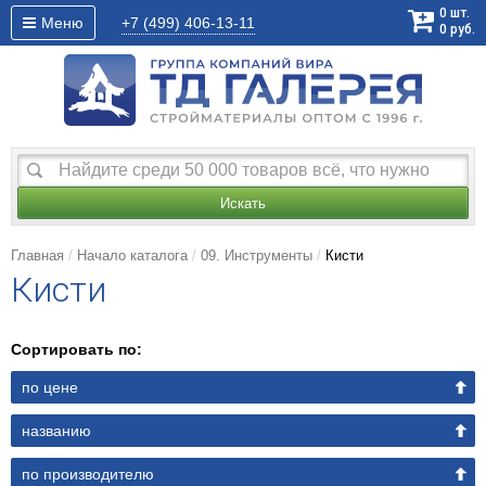
0
шт.
Меню
+7 (499)
406-13-11
0
руб.
Искать
Главная
Начало каталога
09. Инструменты
Кисти
Кисти
Сортировать по:
по цене
названию
по производителю