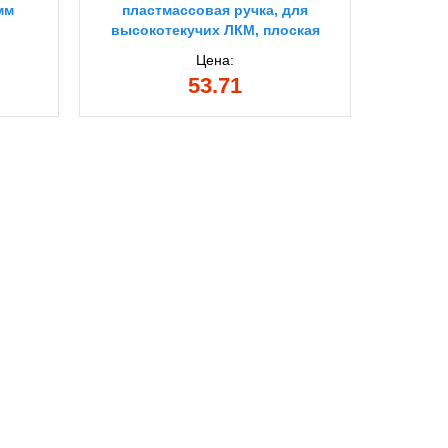
мм
пластмассовая ручка, для
деревян
высокотекучих ЛКМ, плоская
кисть (01081-38)
Цена:
53.71