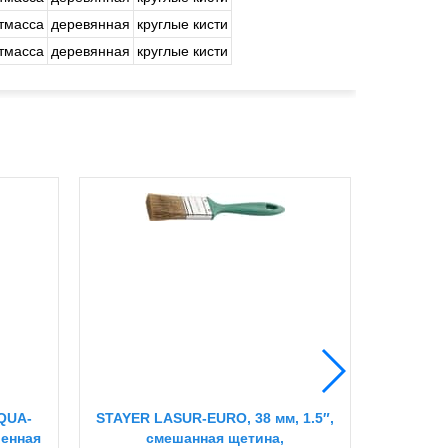
тмасса
деревянная
круглые кисти
тмасса
деревянная
круглые кисти
AQUA-
STAYER LASUR-EURO, 38 мм, 1.5″,
ЗУБР 
шенная
смешанная щетина,
светл