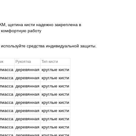
КМ, щетина кисти надежно закреплена в
т комфортную работу
 используйте средства индивидуальной защиты.
аж
Рукоятка
Тип кисти
тмасса
деревянная
круглые кисти
тмасса
деревянная
круглые кисти
тмасса
деревянная
круглые кисти
тмасса
деревянная
круглые кисти
тмасса
деревянная
круглые кисти
тмасса
деревянная
круглые кисти
тмасса
деревянная
круглые кисти
тмасса
деревянная
круглые кисти
тмасса
деревянная
круглые кисти