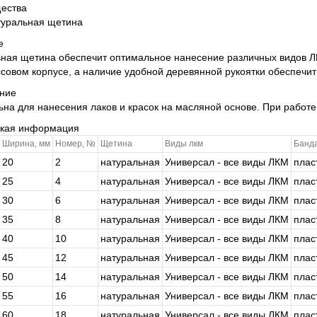
ества
туральная щетина
е
ная щетина обеспечит оптимальное нанесение различных видов Л
совом корпусе, а наличие удобной деревянной рукоятки обеспечи
ние
на для нанесения лаков и красок на масляной основе. При работе
ская информация
Ширина, мм
Номер, №
Щетина
Виды лкм
Банд
20
2
натуральная
Универсал - все виды ЛКМ
плас
25
4
натуральная
Универсал - все виды ЛКМ
плас
30
6
натуральная
Универсал - все виды ЛКМ
плас
35
8
натуральная
Универсал - все виды ЛКМ
плас
40
10
натуральная
Универсал - все виды ЛКМ
плас
45
12
натуральная
Универсал - все виды ЛКМ
плас
50
14
натуральная
Универсал - все виды ЛКМ
плас
55
16
натуральная
Универсал - все виды ЛКМ
плас
60
18
натуральная
Универсал - все виды ЛКМ
плас