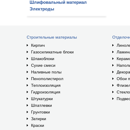
Шлифовальный материал
Электроды
Строительные материалы
Отделоч
Кирпич
Линол
Газосиликатные блоки
Ламин
Шлакоблоки
Керам
Сухие смеси
Наполь
Наливные полы
Декора
Пенополистирол
Обои п
Теплоизоляция
Флизе
Гидроизоляция
Стекл
Штукатурки
Подвес
Шпатлевки
Грунтовки
Затирки
Краски