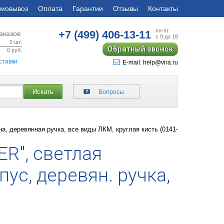
мовывоз
Оплата
Гарантии
Отзывы
Контакты
пн-пт
+7 (499)
406-13-11
аказов
с 9 до 18
0
шт.
Обратный звонок
0
руб.
ставки
E-mail: help@vira.ru
Искать
Вопросы
, деревянная ручка, все виды ЛКМ, круглая кисть (0141-
R", светлая
пус, деревян. ручка,