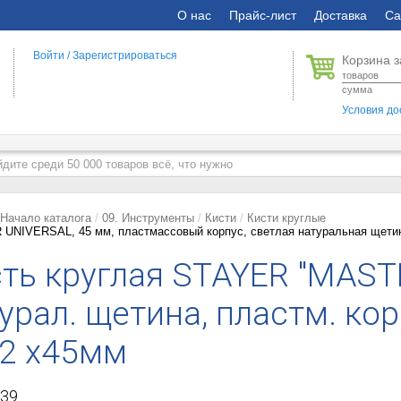
О нас
Прайс-лист
Доставка
Са
Войти
/
Зарегистрироваться
Корзина з
товаров
сумма
Условия до
Начало каталога
09. Инструменты
Кисти
Кисти круглые
UNIVERSAL, 45 мм, пластмассовый корпус, светлая натуральная щетина
ть круглая STAYER "MASTE
урал. щетина, пластм. кор
2 x45мм
39