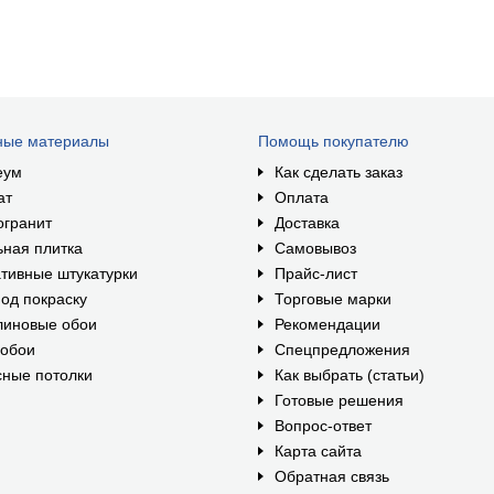
ные материалы
Помощь покупателю
еум
Как сделать заказ
ат
Оплата
огранит
Доставка
ная плитка
Самовывоз
тивные штукатурки
Прайс-лист
од покраску
Торговые марки
линовые обои
Рекомендации
ообои
Спецпредложения
ные потолки
Как выбрать (статьи)
Готовые решения
Вопрос-ответ
Карта сайта
Обратная связь