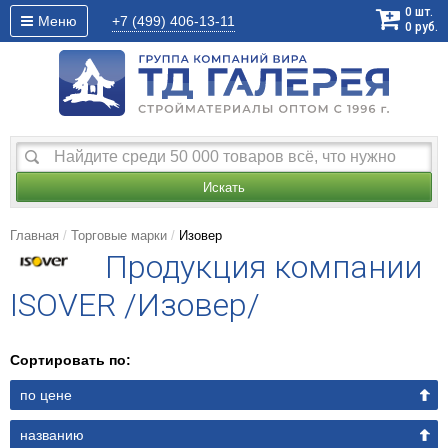
0
шт.
Меню
+7 (499)
406-13-11
0
руб.
Искать
Главная
Торговые марки
Изовер
Продукция компании
ISOVER /Изовер/
Сортировать по:
по цене
названию