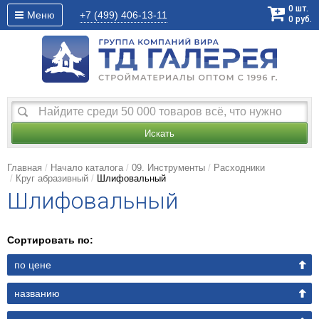
0
шт.
Меню
+7 (499)
406-13-11
0
руб.
Искать
Главная
Начало каталога
09. Инструменты
Расходники
Круг абразивный
Шлифовальный
Шлифовальный
Сортировать по:
по цене
названию