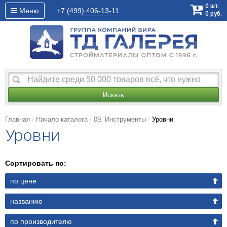
0
шт.
Меню
+7 (499)
406-13-11
0
руб.
Искать
Главная
Начало каталога
09. Инструменты
Уровни
Уровни
Сортировать по:
по цене
названию
по производителю