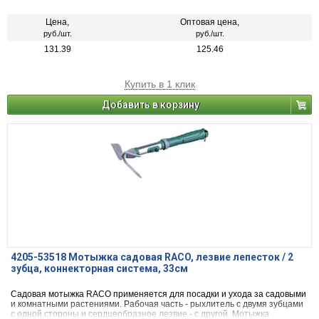
имеет D- образную форму и покрыта слоем краски для защиты. Для
удобства работы инструмент имеет быстроразжимной механизм.
Цена,
Оптовая цена,
руб./шт.
руб./шт.
131.39
125.46
Купить в 1 клик
Добавить в корзину
4205-53518 Мотыжка садовая RACO, лезвие лепесток / 2
зубца, коннекторная система, 33см
Садовая мотыжка RACO применяется для посадки и ухода за садовыми
и комнатными растениями. Рабочая часть - рыхлитель с двумя зубцами
с одной стороны и сердцеобразное лезвие - с другой. Мотыжка