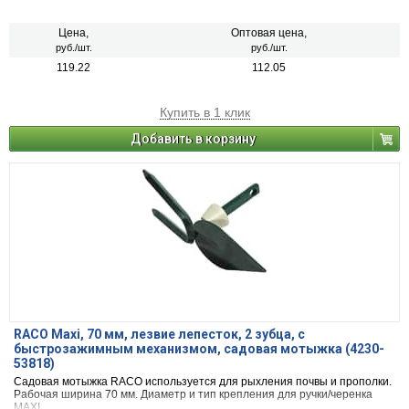
оснащена рукояткой из ударопрочного ABS-пластика и рабочей частью
из штампованной стали с антикоррозийным эпоксидным покрытием для
увеличения срока эксплуатации. За счет отверстия на конце рукоятке
Цена,
Оптовая цена,
можно хранить инструмент в подвешенном состоянии.
руб./шт.
руб./шт.
119.22
112.05
Купить в 1 клик
Добавить в корзину
RACO Maxi, 70 мм, лезвие лепесток, 2 зубца, с
быстрозажимным механизмом, садовая мотыжка (4230-
53818)
Садовая мотыжка RACO используется для рыхления почвы и прополки.
Рабочая ширина 70 мм. Диаметр и тип крепления для ручки/черенка
MAXI.