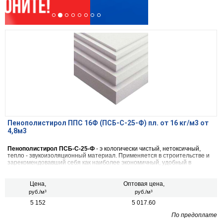
Пенополистирол ППС 16Ф (ПСБ-С-25-Ф) пл. от 16 кг/м3 от
4,8м3
Пенополистирол ПСБ-С-25-Ф
- э кологически чистый, нетоксичный,
тепло - звукоизоляционный материал. Применяется в строительстве и
зарекомендовавший себя как наиболее экономичный, удобный в
применении, обладающий низкой степенью теплопроводности и
паропроницаемости.
Цена,
Оптовая цена,
руб./м³
руб./м³
5 152
5 017.60
По предоплате