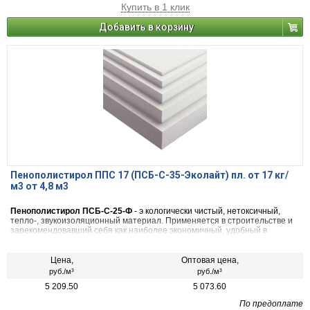
Купить в 1 клик
Добавить в корзину
Пенополистирол ППС 17 (ПСБ-С-35-Эколайт) пл. от 17 кг/
м3 от 4,8 м3
Пенополистирол ПСБ-С-25-Ф
- э кологически чистый, нетоксичный,
тепло-, звукоизоляционный материал. Применяется в строительстве и
зарекомендовавший себя как наиболее экономичный, удобный в
применении, обладающий низкой степенью теплопроводности и
паропроницаемости.
Цена,
Оптовая цена,
руб./м³
руб./м³
5 209.50
5 073.60
По предоплате