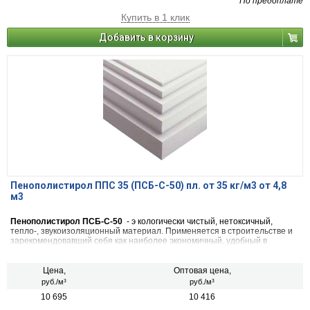
По предоплате
Купить в 1 клик
Добавить в корзину
Пенополистирол ППС 35 (ПСБ-С-50) пл. от 35 кг/м3 от 4,8
м3
Пенополистирол ПСБ-С-50
- э кологически чистый, нетоксичный,
тепло-, звукоизоляционный материал. Применяется в строительстве и
зарекомендовавший себя как наиболее экономичный, удобный в
применении, обладающий низкой степенью теплопроводности и
паропроницаемости.
Цена,
Оптовая цена,
руб./м³
руб./м³
10 695
10 416