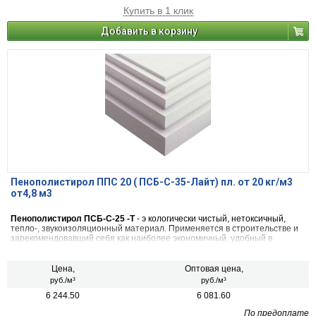
Купить в 1 клик
Добавить в корзину
Пенополистирол ППС 20 ( ПСБ-С-35-Лайт) пл. от 20 кг/м3
от4,8 м3
Пенополистирол ПСБ-С-25 -Т
- э кологически чистый, нетоксичный,
тепло-, звукоизоляционный материал. Применяется в строительстве и
зарекомендовавший себя как наиболее экономичный, удобный в
применении, обладающий низкой степенью теплопроводности и
паропроницаемости.
Цена,
Оптовая цена,
руб./м³
руб./м³
6 244.50
6 081.60
По предоплате