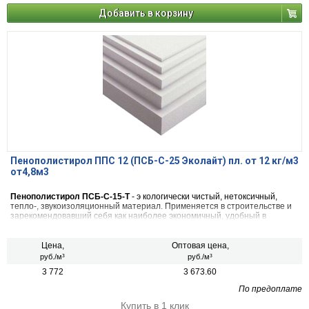
Добавить в корзину
Пенополистирол ППС 12 (ПСБ-С-25 Эколайт) пл. от 12 кг/м3
от4,8м3
Пенополистирол ПСБ-С-15-Т
- э кологически чистый, нетоксичный,
тепло-, звукоизоляционный материал. Применяется в строительстве и
зарекомендовавший себя как наиболее экономичный, удобный в
применении, обладающий низкой степенью теплопроводности и
паропроницаемости.
Цена,
Оптовая цена,
руб./м³
руб./м³
3 772
3 673.60
По предоплате
Купить в 1 клик