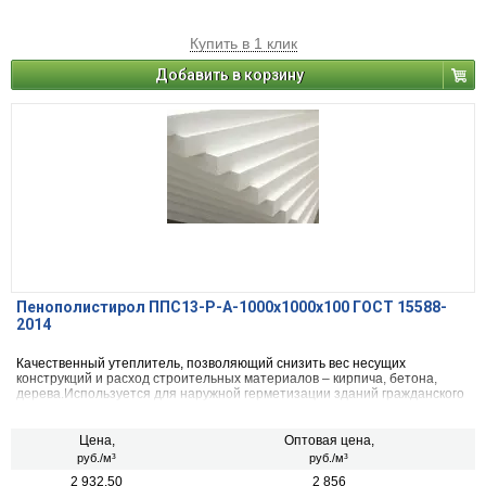
рекомендуемой рецептурой. Простой и быстрый способ замешивания
помогает снизить время приготовления и заливки смеси. Для
замешивания смеси используют бетоносмесители с различным
Купить в 1 клик
объемом.
Добавить в корзину
Пенополистирол ППС13-Р-А-1000x1000x100 ГОСТ 15588-
2014
Качественный утеплитель, позволяющий снизить вес несущих
конструкций и расход строительных материалов – кирпича, бетона,
дерева.Используется для наружной герметизации зданий гражданского
и промышленного назначения. Устойчив к возгоранию, а также
воздействию щелочей, кислот.
Цена,
Оптовая цена,
руб./м³
руб./м³
2 932.50
2 856