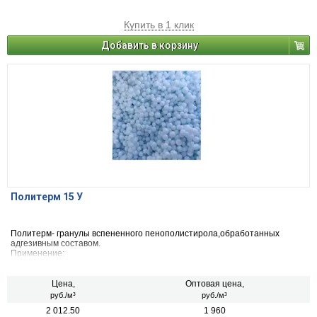
Купить в 1 клик
Добавить в корзину
Политерм 15 У
Политерм- гранулы вспененного пенополистирола,обработанных
адгезивным составом.
Применение:
-утепление полов;
-утепление кровель;
-утепление и выравнивание покрытий реконструируемых зданий.
Цена,
Оптовая цена,
«Политерм» используется в качестве заполнителя
руб./м³
руб./м³
полистиролбетонной смеси: гранулы «Политерма» непосредственно на
2 012.50
1 960
объекте смешиваются с цементом и водой, в соответствии с