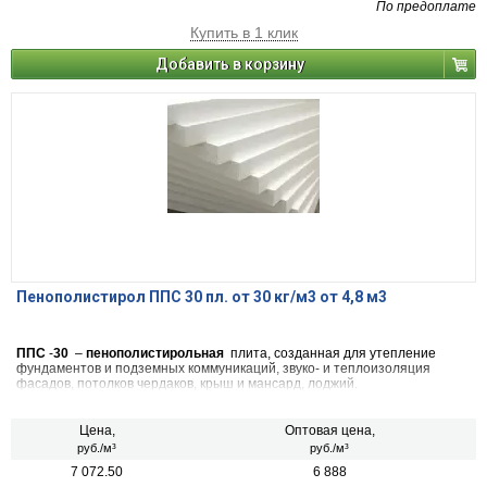
По предоплате
Купить в 1 клик
Добавить в корзину
Пенополистирол ППС 30 пл. от 30 кг/м3 от 4,8 м3
ППС
-
30
–
пенополистирольная
плита, созданная для утепление
фундаментов и подземных коммуникаций, звуко- и теплоизоляция
фасадов, потолков чердаков, крыш и мансард, лоджий.
Цена,
Оптовая цена,
руб./м³
руб./м³
7 072.50
6 888