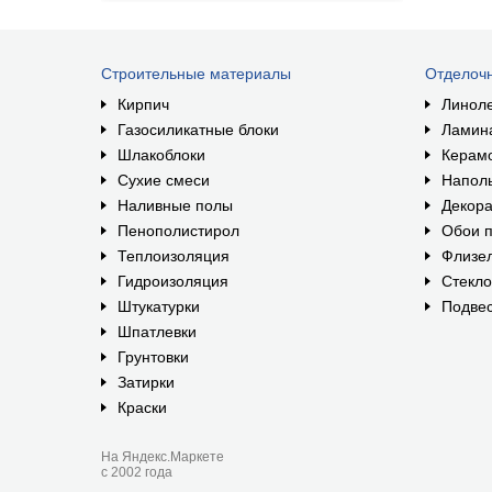
Строительные материалы
Отделоч
Кирпич
Линол
Газосиликатные блоки
Ламин
Шлакоблоки
Керам
Сухие смеси
Наполь
Наливные полы
Декора
Пенополистирол
Обои п
Теплоизоляция
Флизе
Гидроизоляция
Стекл
Штукатурки
Подвес
Шпатлевки
Грунтовки
Затирки
Краски
На Яндекс.Маркете
с 2002 года