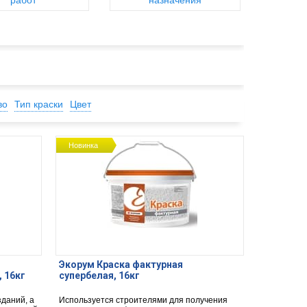
работ
назначения
во
Тип краски
Цвет
Новинка
Экорум Краска фактурная
 16кг
супербелая, 16кг
даний, а
Используется строителями для получения