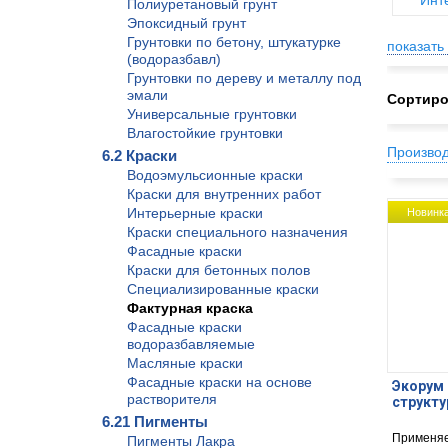
Инт
Полиуретановый грунт
Эпоксидный грунт
Грунтовки по бетону, штукатурке
показать 
(водоразбавл)
Грунтовки по дереву и металлу под
эмали
Сортиро
Универсальные грунтовки
Влагостойкие грунтовки
Произво
6.2 Краски
Водоэмульсионные краски
Краски для внутренних работ
Интерьерные краски
Новинк
Краски специального назначения
Фасадные краски
Краски для бетонных полов
Специализированные краски
Фактурная краска
Фасадные краски
водоразбавляемые
Масляные краски
Фасадные краски на основе
Экорум 
растворителя
структу
6.21 Пигменты
Применяе
Пигменты Лакра