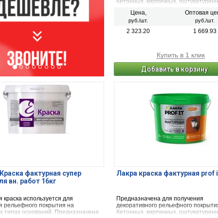
бетонных, кирпичных, оштукатуренн
видах минеральных поверхностей.
Цена,
Оптовая це
Применяется для наружных и внутр
руб./шт.
руб./шт.
работ. Особо рекомендуется для ме
повышенной эксплуатационной наг
2 323.20
1 669.93
(стены лестничных маршей и площа
холлов, офисов, коридоров)
Купить в 1 клик
Добавить в корзину
Краска фактурная супер
Лакра краска фактурная prof i
ля вн. работ 16кг
я краска используется для
Предназначена для получения
я рельефного покрытия на
декоративного рельефного покрыти
х типах оснований. Предназначена
бетонных, кирпичных, оштукатуренн