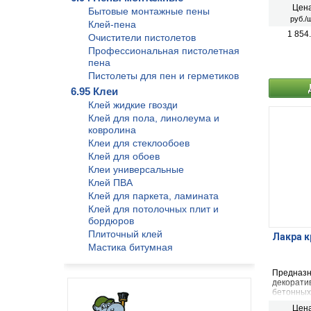
для внут
Цена
Бытовые монтажные пены
руб./ш
Клей-пена
1 854
Очистители пистолетов
Профессиональная пистолетная
пена
Пистолеты для пен и герметиков
6.95 Клеи
Клей жидкие гвозди
Клей для пола, линолеума и
ковролина
Клеи для стеклообоев
Клей для обоев
Клеи универсальные
Клей ПВА
Клей для паркета, ламината
Клей для потолочных плит и
бордюров
Плиточный клей
Лакра к
Мастика битумная
Предназн
декорати
бетонных,
видах ми
Цена