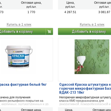
ренних отделочных работ.
видах минеральных поверхностей.
,
Оптовая цена,
Цена,
Оптовая це
Применяется для наружных и внутр
т.
руб./шт.
руб./шт.
руб./шт.
работ. Особо рекомендуется для ме
повышенной эксплуатационной наг
.73
1 770
4 287.51
3 081.87
(стены лестничных маршей и площа
холлов, офисов, коридоров)
Купить в 1 клик
Купить в 1 клик
Добавить в корзину
Добавить в корзину
раска фактурная белый 9кг
Одиссей Краска штукатурка н
горючая микрофактурная Баз
ВДАК-213 18кг
ачена для получения
Негорючая микрофактурная штукат
вного рельефного покрытия на
класса КМ0 предназначена для
 кирпичных, оштукатуренных и др.
декоративной, пожаробезопасной и
неральных поверхностей.
высококачественной отделки стен и
,
Оптовая цена,
Цена,
Оптовая цен