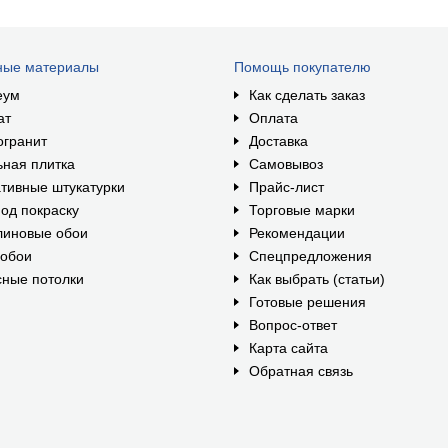
ные материалы
Помощь покупателю
еум
Как сделать заказ
ат
Оплата
огранит
Доставка
ная плитка
Самовывоз
тивные штукатурки
Прайс-лист
од покраску
Торговые марки
линовые обои
Рекомендации
ообои
Спецпредложения
ные потолки
Как выбрать (статьи)
Готовые решения
Вопрос-ответ
Карта сайта
Обратная связь