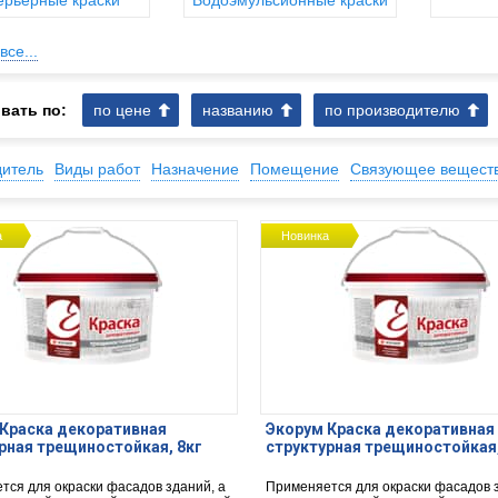
ерьерные краски
Водоэмульсионные краски
все...
вать по:
по цене
названию
по производителю
дитель
Виды работ
Назначение
Помещение
Связующее вещест
а
Новинка
Краска декоративная
Экорум Краска декоративная
рная трещиностойкая, 8кг
структурная трещиностойкая,
тся для окраски фасадов зданий, а
Применяется для окраски фасадов з