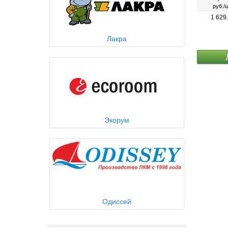
Применяе
руб./ш
работ.
1 629
Лакра
Экорум
Одиссей