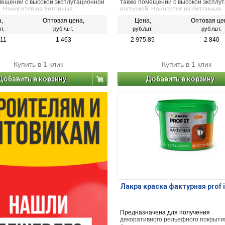
мещений с высокой эксплутационной
также помещений с высокой эксплу
. Наносится на бетонные,
нагрузкой. Наносится на бетонные,
е, оштукатуренные и другие
кирпичные, оштукатуренные и друг
,
Оптовая цена,
Цена,
Оптовая це
ные поверхности.
минеральные поверхности
т.
руб./шт.
руб./шт.
руб./шт.
.11
1 463
2 975.85
2 840
Купить в 1 клик
Купить в 1 клик
Добавить в корзину
Добавить в корзину
Лакра краска фактурная prof i
Предназначена для получения
декоративного рельефного покрыти