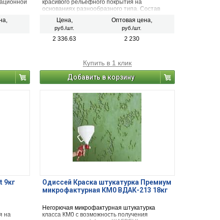
тационной
красивого рельефного покрытия на
основаниях разнообразного типа. Состав
ие
может быть использован прежде всего для
на,
Цена,
Оптовая цена,
внутренних работ, когда необходима отделка
руб./шт.
руб./шт.
стен.
2 336.63
2 230
Купить в 1 клик
Добавить в корзину
t 9кг
Одиссей Краска штукатурка Премиум
микрофактурная КМ0 ВДАК-213 18кг
Негорючая микрофактурная штукатурка
я на
класса КМ0 с возможность получения