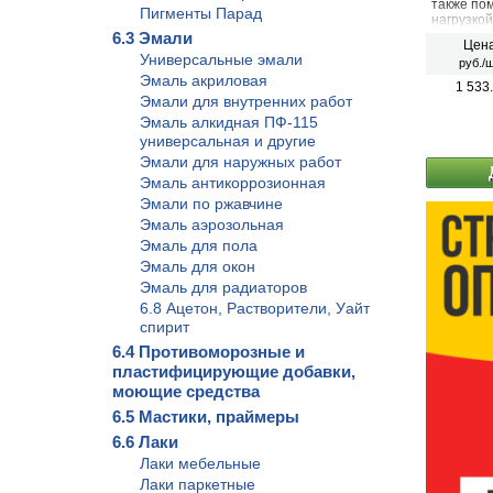
также по
Пигменты Парад
нагрузкой
кирпичны
6.3 Эмали
Цена
минераль
Универсальные эмали
руб./ш
Эмаль акриловая
1 533
Эмали для внутренних работ
Эмаль алкидная ПФ-115
универсальная и другие
Эмали для наружных работ
Эмаль антикоррозионная
Эмали по ржавчине
Эмаль аэрозольная
Эмаль для пола
Эмаль для окон
Эмаль для радиаторов
6.8 Ацетон, Растворители, Уайт
спирит
6.4 Противоморозные и
пластифицирующие добавки,
моющие средства
6.5 Мастики, праймеры
6.6 Лаки
Лаки мебельные
Лаки паркетные