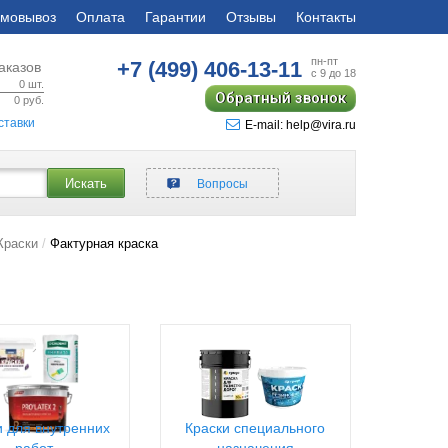
мовывоз
Оплата
Гарантии
Отзывы
Контакты
пн-пт
+7 (499)
406-13-11
аказов
с 9 до 18
0
шт.
Обратный звонок
0
руб.
ставки
E-mail: help@vira.ru
Искать
Вопросы
Краски
Фактурная краска
и для внутренних
Краски специального