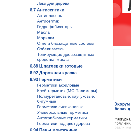
Лаки для дерева
6.7 Антисептики
Антиплесень
Антисептик
Гидрофобизаторы
Масла
Морилки
Огне и биозащитные составы
Отбеливатель
Тонирующие древозащитные
средства, масла
6.88 Шпатлевки готовые
6.92 Дорожная краска
6.93 Герметики
Герметики акриловые
Клей-герметик (МС Полимеры)
Полиуретановые, каучуковые,
битумные
Экорум 
Герметики силиконовые
белая д
Универсальные герметики
Антигрибковые герметики
Фактурна
Герметики под цвет дерева
получени
различны
6.94 Пены монтажные