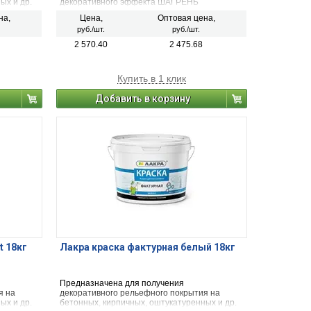
ых и др.
декоративного эффекта ШАГРЕНЬ
на,
Цена,
Оптовая цена,
енних
руб./шт.
руб./шт.
ст с
рузкой
2 570.40
2 475.68
док,
Купить в 1 клик
Добавить в корзину
t 18кг
Лакра краска фактурная белый 18кг
Предназначена для получения
я на
декоративного рельефного покрытия на
ых и др.
бетонных, кирпичных, оштукатуренных и др.