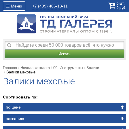
0
шт.
Меню
+7 (499)
406-13-11
0
руб.
Искать
Главная
Начало каталога
09. Инструменты
Валики
Валики меховые
Валики меховые
Сортировать по:
по цене
названию