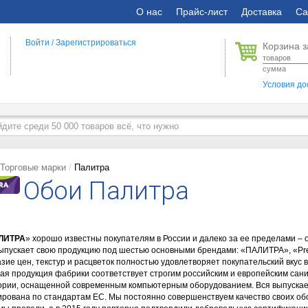
О нас
Прайс-лист
Доставка
Са
Войти
/
Зарегистрироваться
Корзина з
товаров
сумма
Условия до
Торговые марки
Палитра
Обои Палитра
ЛИТРА
» хорошо известны покупателям в России и далеко за ее пределами – 
ыпускает свою продукцию под шестью основными брендами: «ПАЛИТРА», «Presti
зие цен, текстур и расцветок полностью удовлетворяет покупательский вкус 
ая продукция фабрики соответствует строгим российским и европейским сан
ории, оснащенной современным компьютерным оборудованием. Вся выпускае
рована по стандартам ЕС. Мы постоянно совершенствуем качество своих обо