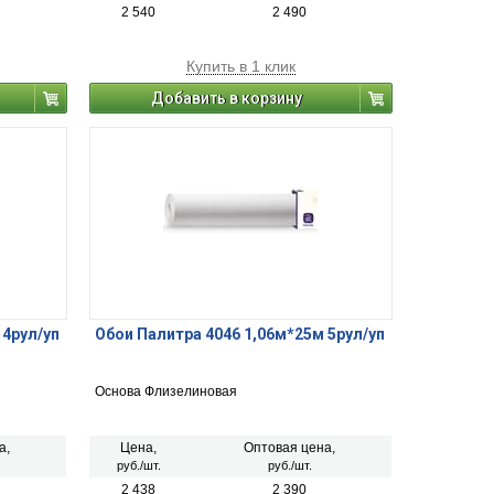
2 540
2 490
Купить в 1 клик
Добавить в корзину
 4рул/уп
Обои Палитра 4046 1,06м*25м 5рул/уп
Основа Флизелиновая
а,
Цена,
Оптовая цена,
руб./шт.
руб./шт.
2 438
2 390