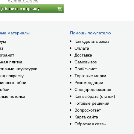
Купить в 1 клик
осится на стену. Виниловый слой
 рельефную поверхность,
Добавить в корзину
я стойкостью к влаге. После
ния становится более устойчивым к
ниям.
ные материалы
Помощь покупателю
еум
Как сделать заказ
ат
Оплата
огранит
Доставка
ная плитка
Самовывоз
тивные штукатурки
Прайс-лист
од покраску
Торговые марки
линовые обои
Рекомендации
ообои
Спецпредложения
ные потолки
Как выбрать (статьи)
Готовые решения
Вопрос-ответ
Карта сайта
Обратная связь