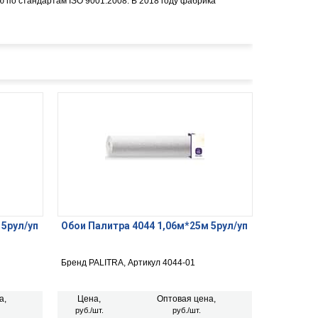
 по стандартам ISO 9001:2008. В 2018 году фабрика
 5рул/уп
Обои Палитра 4044 1,06м*25м 5рул/уп
Бренд PALITRA, Артикул 4044-01
а,
Цена,
Оптовая цена,
руб./шт.
руб./шт.