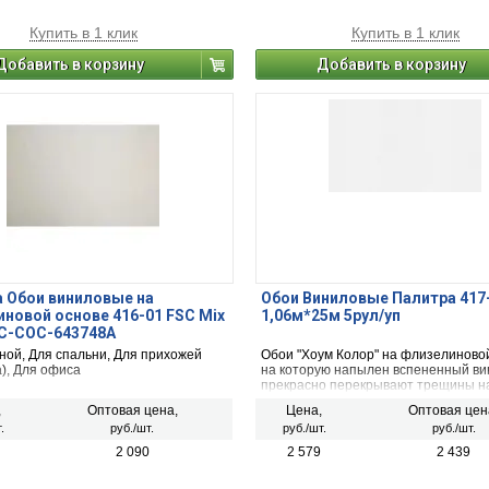
Купить в 1 клик
Купить в 1 клик
Добавить в корзину
Добавить в корзину
 Обои виниловые на
Обои Виниловые Палитра 417
новой основе 416-01 FSC Mix
1,06м*25м 5рул/уп
FC-COC-643748A
ной, Для спальни, Для прихожей
Обои "Хоум Колор" на флизелиновой
), Для офиса
на которую напылен вспененный ви
прекрасно перекрывают трещины н
поверхности штукатурки. Их можно 
,
Оптовая цена,
Цена,
Оптовая цен
все виды штукатурки, пористый бето
.
руб./шт.
руб./шт.
руб./шт.
гипсокартон, бумагу, дерево и пане
2 090
2 579
2 439