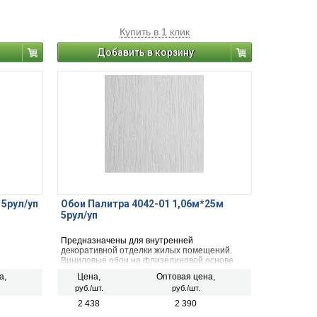
Купить в 1 клик
Добавить в корзину
 5рул/уп
Обои Палитра 4042-01 1,06м*25м
5рул/уп
Предназначены для внутренней
декоративной отделки жилых помещений.
Виниловые обои на флизелиновой основе
имеют рельефную поверхность и хорошо
а,
Цена,
Оптовая цена,
скрывают неровности стен. Обладают
руб./шт.
руб./шт.
влагостойкими свойствами за счет верхнего
винилового слоя. Клей наносится на стену.
2 438
2 390