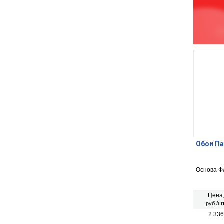
Обои Па
Основа Ф
Цена
руб./шт
2 336