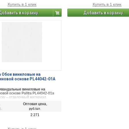
Купить в 1 клик
Купить в 1 клик
Добавить в корзину
Добавить в корзину
 Обои виниловые на
новой основе PL44042-01А
ивандальные виниловые на
овой основе Palitra PL44042-01а
аску – отделочный материал,
но скрывающий дефекты
,
Оптовая цена,
мых поверхностей. Обои состоят из
.
руб./шт.
в: основа флизелина и
вного покрытия из вспененного
2 271
Флизелиновый слой не
ется, не собирается в складки и не
т при наклеивании.