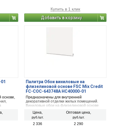
Купить в 1 клик
Добавить в корзину
-01
Палитра Обои виниловые на
флизелиновой основе FSC Mix Credit
FC-COC-643748A HC40000-01
1,06м*25м 5рул/уп
 основе,
Предназначены для внутренней
нил,
декоративной отделки жилых помещений.
а
Виниловые обои на флизелиновой основе
клеить на
имеют рельефную поверхность и хорошо
а,
Цена,
Оптовая цена,
н,
скрывают неровности стен.
руб./шт.
руб./шт.
ли ДСП.
2 336
2 290