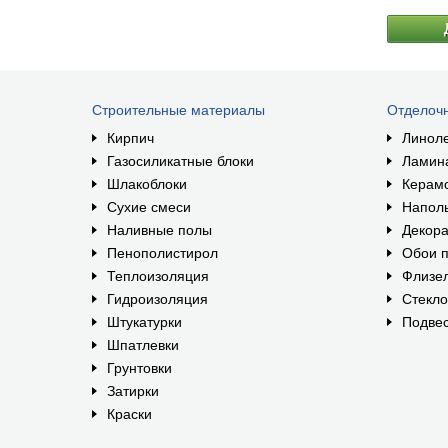
Клей нан
образует
отличаетс
окрашива
поврежде
Строительные материалы
Отделоч
Кирпич
Линол
Газосиликатные блоки
Ламин
Шлакоблоки
Керам
Сухие смеси
Наполь
Наливные полы
Декора
Пенополистирол
Обои п
Теплоизоляция
Флизе
Гидроизоляция
Стекл
Штукатурки
Подвес
Шпатлевки
Грунтовки
Затирки
Краски