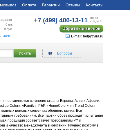
мовывоз
Оплата
Гарантии
Отзывы
Контакты
пн-пт
+7 (499)
406-13-11
аказов
с 9 до 18
0
шт.
Обратный звонок
0
руб.
ставки
E-mail: help@vira.ru
Искать
Вопросы
они поставляются во многие страны Европы, Азии и Африки.
ge Color», «Family», P&P, «HomeColor» и «Trend Color».
в главных ценовых сегментах обойного рынка. Вся
итарным требованиям. Все партии обоев проходят испытания
мая продукция соответствует требованиям РФ и
ев и качество менеджмента в компании. Именно поэтому в