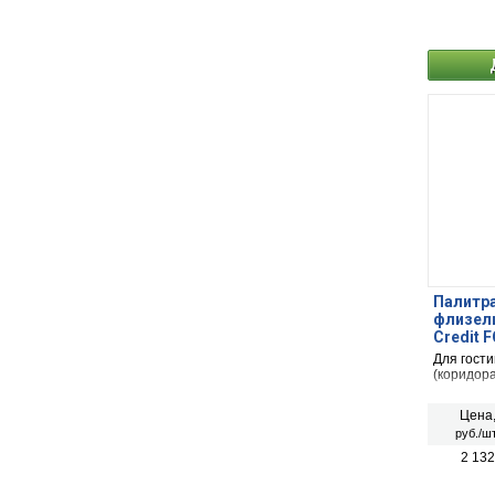
Палитра
флизели
Credit 
Для гости
(коридора
Цена
руб./шт
2 132