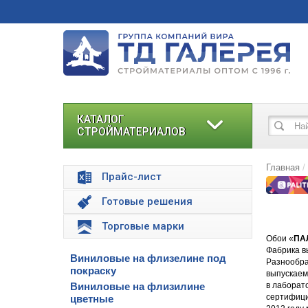
КАТАЛОГ
СТРОЙМАТЕРИАЛОВ
Главная
Прайс-лист
Готовые решения
Торговые марки
Обои «
ПА
Фабрика в
Виниловые на флизелине под
Разнообра
покраску
выпускаем
Виниловые на флизилине
в лаборат
сертифици
цветные