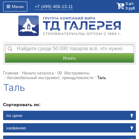
0
шт.
Меню
+7 (499)
406-13-11
0
руб.
Искать
Главная
Начало каталога
09. Инструменты
Автомобильный инструмент, принадлежности
Таль
Таль
Сортировать по:
по цене
названию