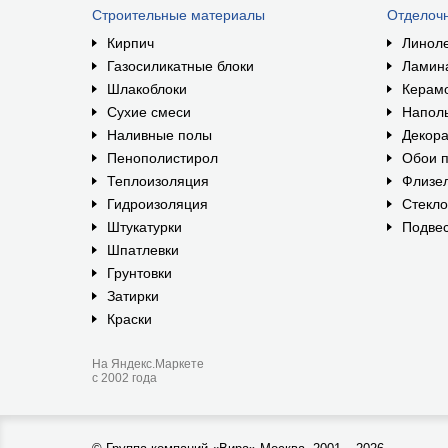
Строительные материалы
Отделоч
Кирпич
Линол
Газосиликатные блоки
Ламин
Шлакоблоки
Керам
Сухие смеси
Наполь
Наливные полы
Декора
Пенополистирол
Обои п
Теплоизоляция
Флизе
Гидроизоляция
Стекл
Штукатурки
Подвес
Шпатлевки
Грунтовки
Затирки
Краски
На Яндекс.Маркете
с 2002 года