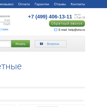
мовывоз
Оплата
Гарантии
Отзывы
Контакты
пн-пт
+7 (499)
406-13-11
аказов
с 9 до 18
0
шт.
Обратный звонок
0
руб.
ставки
E-mail: help@vira.ru
Искать
Вопросы
етные