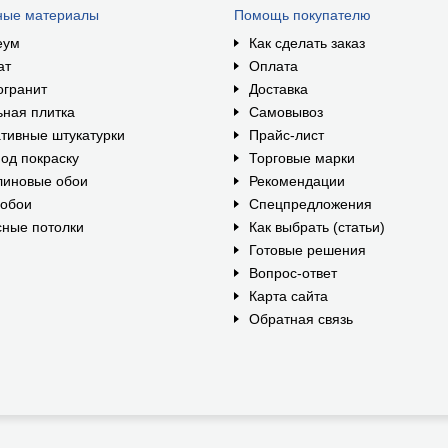
ные материалы
Помощь покупателю
еум
Как сделать заказ
ат
Оплата
огранит
Доставка
ная плитка
Самовывоз
тивные штукатурки
Прайс-лист
од покраску
Торговые марки
линовые обои
Рекомендации
ообои
Спецпредложения
ные потолки
Как выбрать (статьи)
Готовые решения
Вопрос-ответ
Карта сайта
Обратная связь