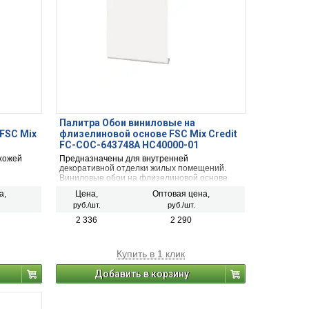
Палитра Обои виниловые на
FSC Mix
флизелиновой основе FSC Mix Credit
FC-COC-643748A HC40000-01
1,06м*25м 5рул/уп
ихожей
Предназначены для внутренней
декоративной отделки жилых помещений.
Виниловые обои на флизелиновой основе
имеют рельефную поверхность и хорошо
а,
Цена,
Оптовая цена,
скрывают неровности стен.
руб./шт.
руб./шт.
2 336
2 290
Купить в 1 клик
Добавить в корзину