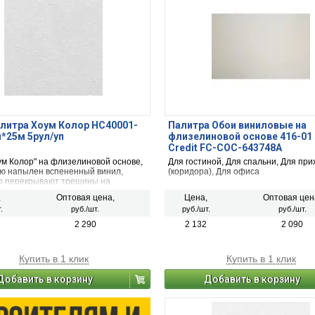
литра Хоум Колор HC40001-
Палитра Обои виниловые на
м*25м 5рул/уп
флизелиновой основе 416-01 
Credit FC-COC-643748A
ум Колор" на флизелиновой основе,
Для гостиной, Для спальни, Для пр
ую напылен вспененный винил,
(коридора), Для офиса
о перекрывают трещины на
ти штукатурки. Их можно клеить на
,
Оптовая цена,
Цена,
Оптовая цен
штукатурки, пористый бетон,
.
руб./шт.
руб./шт.
руб./шт.
он, бумагу, дерево и панели ДСП.
2 290
2 132
2 090
Купить в 1 клик
Купить в 1 клик
Добавить в корзину
Добавить в корзину