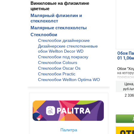
Виниловые на флизилине
цветные
Малярный флизелин и
стеклохолст
Малярные стеклохолсты
Стеклообои
Стеклообои дизайнерские
Дизайнерские стеклотканевые
обои Wellton Decor WD
Обои Па
Cтеклообои под покраску
01 1,06
Стеклообои Colours
Стеклообои Oscar Os
Обои "Хо
на котор
Стеклообои Practic
прекрасн
Стеклообои Wellton Optima WO
поверхнос
Цена
все виды 
руб./шт
гипсокарт
2 336
Палитра