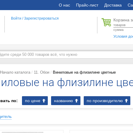
О нас
Прайс-лист
Доставка
Са
Войти
/
Зарегистрироваться
Корзина з
товаров
сумма
Условия до
Начало каталога
11. Обои
Виниловые на флизилине цветные
иловые на флизилине цв
вать по:
по цене
названию
по производителю
дитель