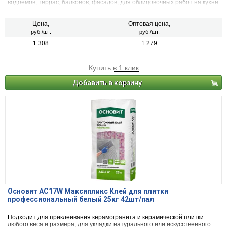
водоемов, террас, балконов, фасадов, для облицовочных работ на кухне
и в ванной комнате, для системы теплого пола. Кроме того, клей
Основит Т-16 может быть использован в системе скрепленной
теплоизоляции. Пылеобразование снижено более чем на 90%
Цена,
Оптовая цена,
руб./шт.
руб./шт.
1 308
1 279
Купить в 1 клик
Добавить в корзину
Основит AC17W Максипликс Клей для плитки
профессиональный белый 25кг 42шт/пал
Подходит для приклеивания керамогранита и керамической плитки
любого веса и размера, для укладки натурального или искусственного