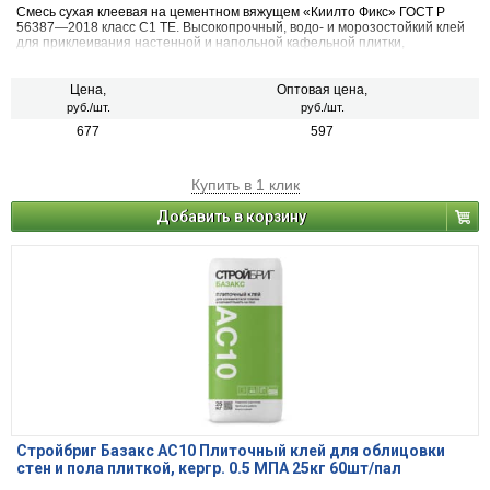
Смесь сухая клеевая на цементном вяжущем «Киилто Фикс» ГОСТ Р
56387―2018 класс С1 TE. Высокопрочный, водо- и морозостойкий клей
для приклеивания настенной и напольной кафельной плитки,
клинкерной плитки, керамогранита малого и среднего формата.
Применяется для приклеивания на такие основания, как цементные
штукатурки и стяжки, бетон, пено- и газобетон, кирпич, гипсокартон.
Цена,
Оптовая цена,
Может быть использован для приклеивания плитки на поверхности,
руб./шт.
руб./шт.
обработанные гидро- и влагоизоляционными материалами Kiilto,
677
597
монтажа плит и блоков из ячеистого бетона, а также в системах полов с
подогревом. Для внутренних и наружных работ.
Купить в 1 клик
Добавить в корзину
Стройбриг Базакс АС10 Плиточный клей для облицовки
стен и пола плиткой, кергр. 0.5 МПА 25кг 60шт/пал