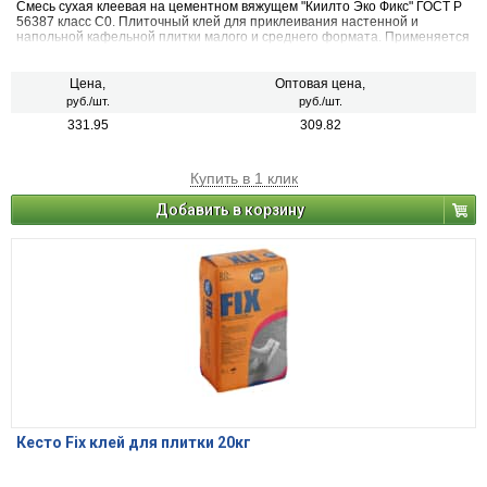
Смесь сухая клеевая на цементном вяжущем "Киилто Эко Фикс" ГОСТ Р
56387 класс С0. Плиточный клей для приклеивания настенной и
напольной кафельной плитки малого и среднего формата. Применяется
для приклеивания на такие основания, как цементные штукатурки и
стяжки, бетон, пено- и газобетон, кирпич. Может быть использован для
монтажа плит и блоков из ячеистого бетона. Для внутренних работ в
Цена,
Оптовая цена,
сухих и влажных помещениях.
руб./шт.
руб./шт.
331.95
309.82
Купить в 1 клик
Добавить в корзину
Кесто Fix клей для плитки 20кг