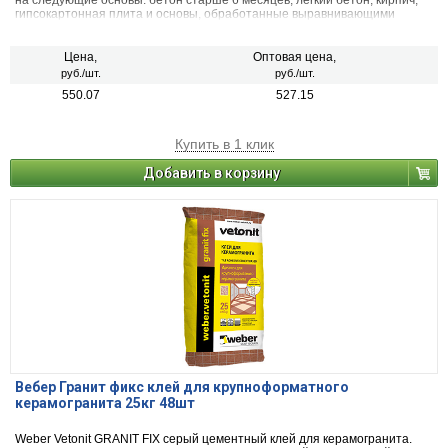
на следующие основы: бетон старше 6 месяцев, легкий бетон, кирпич,
гипсокартонная плита и основы, обработанные выравнивающими
смесями на цементной основе. Также подходит для укладки плитки
внутри помещений и укладки силикатного кирпича тонкими швами.
Цена,
Оптовая цена,
руб./шт.
руб./шт.
550.07
527.15
Купить в 1 клик
Добавить в корзину
Вебер Гранит фикс клей для крупноформатного
керамогранита 25кг 48шт
Weber Vetonit GRANIT FIX серый цементный клей для керамогранита.