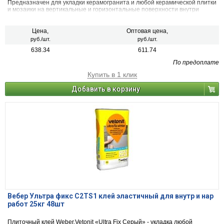
Предназначен для укладки керамогранита и любой керамической плитки
и мозаики на вертикальные и горизонтальные поверхности внутри
любых помещений, а также снаружи зданий.
Цена,
Оптовая цена,
руб./шт.
руб./шт.
638.34
611.74
По предоплате
Купить в 1 клик
Добавить в корзину
Вебер Ультра фикс C2TS1 клей эластичный для внутр и нар
работ 25кг 48шт
Плиточный клей Weber.Vetonit «Ultra Fix Серый» - укладка любой