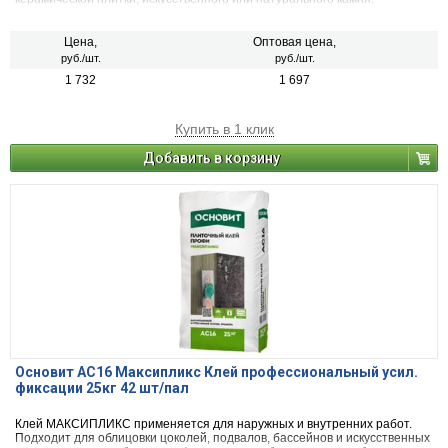
керамогранита. Подходит для эксплуатации при любой влажности.
Используется для внутренних и наружных отделочных работ.
Плиточный клей Основит СКОРПЛИКСAC15 R можно применять для
Цена,
Оптовая цена,
укладки теплого пола.
руб./шт.
руб./шт.
1 732
1 697
Купить в 1 клик
Добавить в корзину
Основит AC16 Максипликс Клей профессиональный усил.
фиксации 25кг 42 шт/пал
Клей МАКСИПЛИКС применяется для наружных и внутренних работ.
Подходит для облицовки цоколей, подвалов, бассейнов и искусственных