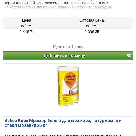
керамогранитной, керамической плитки и натурального или
искусственного камня при наружных и внутренних работах на
ответственных поверхностях (цоколь, фасады, фонтаны) и
поверхностях, испытывающих высокие истирающие нагрузки (лестницы
и открытые пешеходные террасы)
Цена,
Оптовая цена,
руб./шт.
руб./шт.
1 448.71
1 388.35
Купить в 1 клик
Добавить в корзину
Вебер Клей Мрамор белый для мрамора, натур камня и
стекл мозаики 25 кг