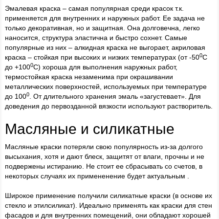
Эмалевая краска – самая популярная среди красок т.к.
применяется для внутренних и наружных работ. Ее задача не
только декоративная, но и защитная. Она долговечна, легко
наносится, структура эластична и быстро сохнет. Самые
популярные из них – алкидная краска не выгорает, акриловая
0
краска – стойкая при высоких и низких температурах (от -50
С
0
до +100
С) хороша для выполнения наружных работ,
термостойкая краска незаменима при окрашивании
металлических поверхностей, используемых при температуре
0
до 100
. От длительного хранения эмаль «загустевает». Для
доведения до первозданной вязкости используют растворитель.
Масляные и силикатные
Масляные краски потеряли свою популярность из-за долгого
высыхания, хотя и дают блеск, защитят от влаги, прочны и не
подвержены истиранию. Не стоит ее сбрасывать со счетов, в
некоторых случаях их примененение будет актуальным .
Широкое применение получили силикатные краски (в основе их
стекло и этилсиликат). Идеально применять как краски для стен
фасадов и для внутренних помещений, они обладают хорошей