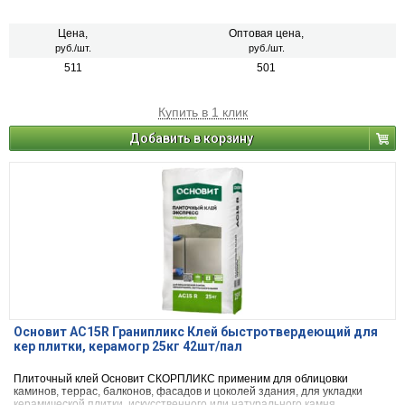
600 г/100 см²). Для внутренних и наружных работ. Рекомендуется для
облицовки балконов, террас, полов с подогревом, цоколей, фасадов.
Цена,
Оптовая цена,
руб./шт.
руб./шт.
511
501
Купить в 1 клик
Добавить в корзину
Основит AC15R Гранипликс Клей быстротвердеющий для
кер плитки, керамогр 25кг 42шт/пал
Плиточный клей Основит СКОРПЛИКС применим для облицовки
каминов, террас, балконов, фасадов и цоколей здания, для укладки
керамической плитки, искусственного или натурального камня,