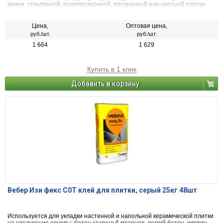
камня, стеклянной, полупрозрачной, прозрачной или цветной плитки.
Кроме того, клей используется для того, чтобы провести облицовку
мрамором, мозаикой, гранитом. Подходит для отделочных работ с
террасами, балконами, фасадами здания и цоколями, подвалами,
Цена,
Оптовая цена,
каминами, бассейнами и искусственными водоемами.
руб./шт.
руб./шт.
1 664
1 629
Купить в 1 клик
Добавить в корзину
Вебер Изи фикс C0Т клей для плитки, серый 25кг 48шт
Используется для укладки настенной и напольной керамической плитки