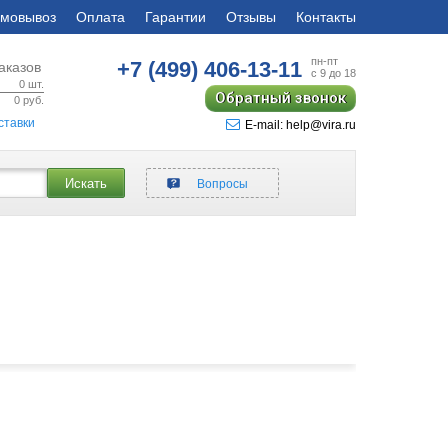
мовывоз
Оплата
Гарантии
Отзывы
Контакты
пн-пт
+7 (499)
406-13-11
аказов
с 9 до 18
0
шт.
Обратный звонок
0
руб.
ставки
E-mail: help@vira.ru
Искать
Вопросы