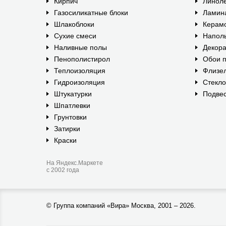
Кирпич
Линол
Газосиликатные блоки
Ламин
Шлакоблоки
Керам
Сухие смеси
Наполь
Наливные полы
Декора
Пенополистирол
Обои п
Теплоизоляция
Флизе
Гидроизоляция
Стекл
Штукатурки
Подвес
Шпатлевки
Грунтовки
Затирки
Краски
На Яндекс.Маркете
с 2002 года
©
Группа компаний «Вира»
Москва, 2001 – 2026.