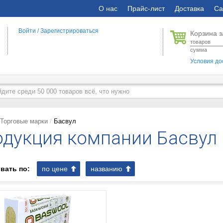
О нас
Прайс-лист
Доставка
Са
Войти
/
Зарегистрироваться
Корзина з
товаров
сумма
Условия до
Торговые марки
Басвул
дукция компании Басвул
вать по:
по цене
названию