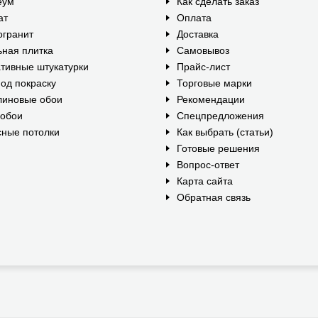
еум
Как сделать заказ
ат
Оплата
огранит
Доставка
ная плитка
Самовывоз
тивные штукатурки
Прайс-лист
од покраску
Торговые марки
линовые обои
Рекомендации
ообои
Спецпредложения
ные потолки
Как выбрать (статьи)
Готовые решения
Вопрос-ответ
Карта сайта
Обратная связь