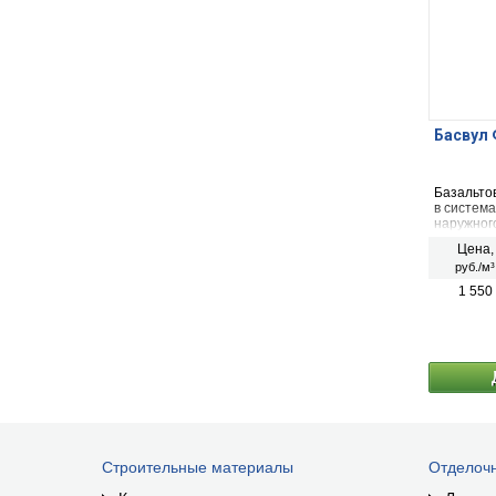
Басвул 
Базальто
в система
наружног
фасадов.
Цена,
руб./м³
1 550
Строительные материалы
Отделоч