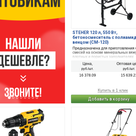
STEHER 120 л, 550 Вт,
бетоносмеситель с полиами
венцом (CM-120)
Предназначена для приготовления
смесей на основе минеральных вяж
плотных и пористых заполнителях
применяемых в строительстве. Мощ
Цена,
Оптовая це
Вт.
руб./шт.
руб./шт.
16 378.09
15 639.2
Купить в 1 клик
Добавить в корзину