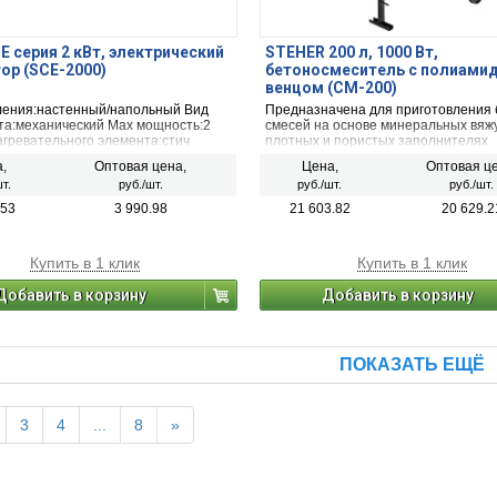
Е серия 2 кВт, электрический
STEHER 200 л, 1000 Вт,
ор (SCE-2000)
бетоносмеситель с полиами
венцом (CM-200)
ления:настенный/напольный Вид
Предназначена для приготовления
та:механический Max мощность:2
смесей на основе минеральных вяж
агревательного элемента:стич
плотных и пористых заполнителях
тый, лентообразный) Рекомендуемая
применяемых в строительстве.
,
Оптовая цена,
Цена,
Оптовая це
25 м² Длина шнура:1.4 м Материал
т.
руб./шт.
руб./шт.
руб./шт.
металл
.53
3 990.98
21 603.82
20 629.2
Купить в 1 клик
Купить в 1 клик
Добавить в корзину
Добавить в корзину
ПОКАЗАТЬ ЕЩЁ
3
4
...
8
»