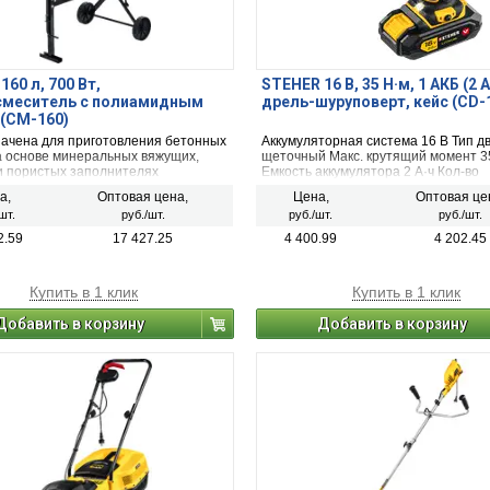
160 л, 700 Вт,
STEHER 16 В, 35 Н·м, 1 АКБ (2 А
смеситель с полиамидным
дрель-шуруповерт, кейс (CD-
(CM-160)
ачена для приготовления бетонных
Аккумуляторная система 16 B Тип д
а основе минеральных вяжущих,
щеточный Макс. крутящий момент 3
и пористых заполнителях
Емкость аккумулятора 2 А·ч Кол-во
мых в строительстве. Мощность 700
аккумуляторов в комплекте 1 Для л
а,
Оптовая цена,
Цена,
Оптовая це
(рыбалки) нет
шт.
руб./шт.
руб./шт.
руб./шт.
2.59
17 427.25
4 400.99
4 202.45
Купить в 1 клик
Купить в 1 клик
Добавить в корзину
Добавить в корзину