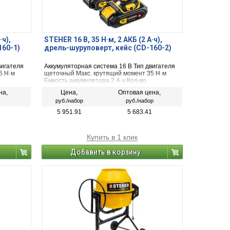
·ч),
STEHER 16 В, 35 Н·м, 2 АКБ (2 А·ч),
160-1)
дрель-шуруповерт, кейс (CD-160-2)
вигателя
Аккумуляторная система 16 B Тип двигателя
5 Н·м
щеточный Макс. крутящий момент 35 Н·м
Емкость аккумулятора 2 А·ч Кол-во
едобура
аккумуляторов в комплекте 2 Для ледобура
на,
Цена,
Оптовая цена,
(рыбалки) нет
руб./набор
руб./набор
5 951.91
5 683.41
Купить в 1 клик
Добавить в корзину