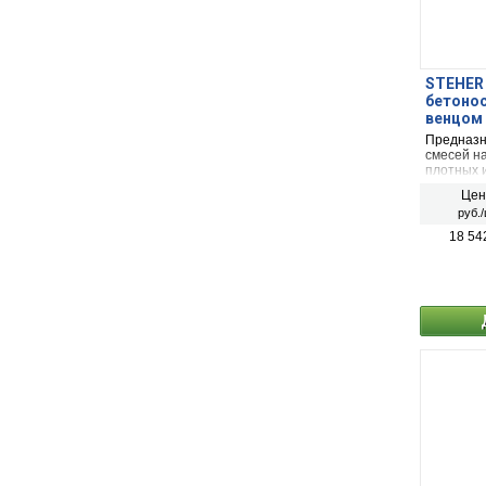
STEHER 
бетоно
венцом 
Предназн
смесей н
плотных 
применяе
Цен
Вт.
руб./
18 54