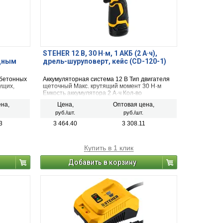
STEHER 12 В, 30 Н·м, 1 АКБ (2 А·ч),
дным
дрель-шуруповерт, кейс (CD-120-1)
 бетонных
Аккумуляторная система 12 B Тип двигателя
ущих,
щеточный Макс. крутящий момент 30 Н·м
Емкость аккумулятора 2 А·ч Кол-во
ность 550
аккумуляторов в комплекте 1 Для ледобура
на,
Цена,
Оптовая цена,
(рыбалки) нет
руб./шт.
руб./шт.
3
3 464.40
3 308.11
Купить в 1 клик
Добавить в корзину