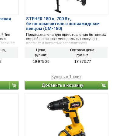
тевая
STEHER 180 л, 700 Вт,
бетоносмеситель с полиамидным
венцом (CM-180)
.7 Тип
Предназначена для приготовления бетонных
теля
смесей на основе минеральных вяжущих,
 верхнее
плотных и пористых заполнителях
00 об/
применяемых в строительстве. Мощность 700
на,
Цена,
Оптовая цена,
олщина
Вт.
руб./шт.
руб./шт.
Ширина
2
19 975.29
18 773.77
на
Купить в 1 клик
Добавить в корзину