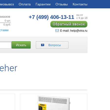
мовывоз
Оплата
Гарантии
Отзывы
Контакты
пн-пт
+7 (499)
406-13-11
аказов
с 9 до 18
0
шт.
Обратный звонок
0
руб.
ставки
E-mail: help@vira.ru
Искать
Вопросы
eher