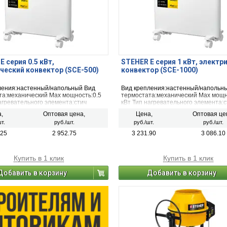
Е серия 0.5 кВт,
STEHER Е серия 1 кВт, электр
ческий конвектор (SCE-500)
конвектор (SCE-1000)
ления:настенный/напольный Вид
Вид крепления:настенный/напольн
та:механический Max мощность:0.5
термостата:механический Max мощн
агревательного элемента:стич
кВт Тип нагревательного элемента:с
тый, лентообразный) Рекомендуемая
(игольчатый, лентообразный) Реко
,
Оптовая цена,
Цена,
Оптовая це
10 м² Длина шнура:1.4 м Материал
площадь:15 м² Длина шнура:1.4 м 
т.
руб./шт.
руб./шт.
руб./шт.
металл
корпуса:металл
.25
2 952.75
3 231.90
3 086.10
Купить в 1 клик
Купить в 1 клик
Добавить в корзину
Добавить в корзину