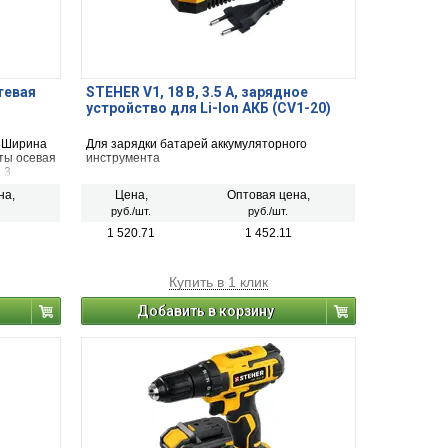
тевая
STEHER V1, 18 В, 3.5 А, зарядное
устройство для Li-Ion АКБ (CV1-20)
3 Ширина
Для зарядки батарей аккумуляторного
ты осевая
инструмента
 3
ая Вес
на,
Цена,
Оптовая цена,
кий
руб./шт.
руб./шт.
та
1 520.71
1 452.11
Купить в 1 клик
Добавить в корзину