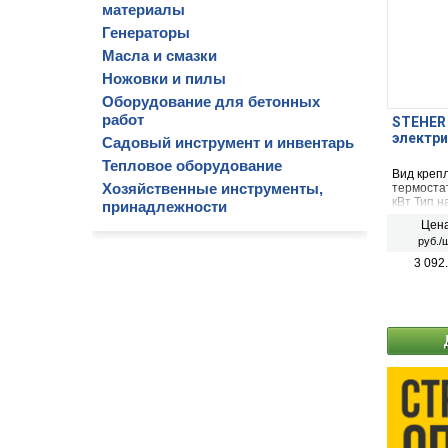
материалы
Генераторы
Масла и смазки
Ножовки и пилы
Оборудование для бетонных
работ
STEHER 
электри
Садовый инструмент и инвентарь
Тепловое оборудование
Вид креп
Хозяйственные инструменты,
термоста
кВт Тип н
принадлежности
(игольча
Цена
площадь:
руб./ш
корпуса:
3 092