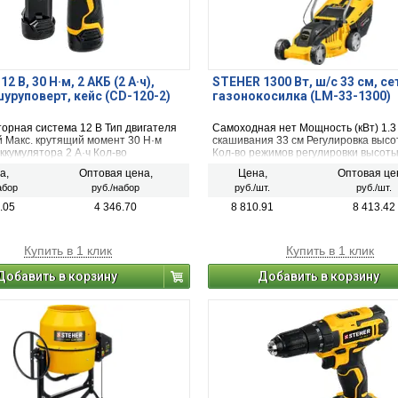
2 В, 30 Н·м, 2 АКБ (2 А·ч),
STEHER 1300 Вт, ш/с 33 cм, се
уруповерт, кейс (CD-120-2)
газонокосилка (LM-33-1300)
орная система 12 B Тип двигателя
Самоходная нет Мощность (кВт) 1.
 Макс. крутящий момент 30 Н·м
скашивания 33 см Регулировка высо
ккумулятора 2 А·ч Кол-во
Кол-во режимов регулировки высоты
оров в комплекте 2 Для ледобура
Травосборник есть Тип ручки складн
а,
Оптовая цена,
Цена,
Оптовая це
 нет
нетто 9 кг Тип двигателя электричес
абор
руб./набор
руб./шт.
руб./шт.
Высота скашивания min 25 мм Высо
скашивания max 65 мм
.05
4 346.70
8 810.91
8 413.42
Купить в 1 клик
Купить в 1 клик
Добавить в корзину
Добавить в корзину