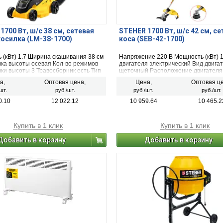
1700 Вт, ш/с 38 cм, сетевая
STEHER 1700 Вт, ш/с 42 см, се
осилка (LM-38-1700)
коса (SEB-42-1700)
 (кВт) 1.7 Ширина скашивания 38 см
Напряжение 220 В Мощность (кВт) 1
вка высоты осевая Кол-во режимов
двигателя электрический Вид двига
ки высоты 3 Травосборник есть Тип
щеточный Расположение двигателя
адная Вес нетто 10 кг Тип двигателя
Max частота вращения шпинделя 75
а,
Оптовая цена,
Цена,
Оптовая це
еский Высота скашивания min 30 мм
мин Режущий элемент леска/нож Т
шт.
руб./шт.
руб./шт.
руб./шт.
кашивания max 70 мм
лески 2 мм Тип ручки U-образная
(велосипедная) Разборный вал да 
0.10
12 022.12
10 959.64
10 465.2
скашивания для лески 420 мм Шири
скашивания для ножа 255 мм
Купить в 1 клик
Купить в 1 клик
Добавить в корзину
Добавить в корзину