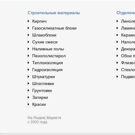
Строительные материалы
Отделоч
Кирпич
Линол
Газосиликатные блоки
Ламин
Шлакоблоки
Керам
Сухие смеси
Наполь
Наливные полы
Декора
Пенополистирол
Обои п
Теплоизоляция
Флизе
Гидроизоляция
Стекл
Штукатурки
Подвес
Шпатлевки
Грунтовки
Затирки
Краски
На Яндекс.Маркете
с 2002 года