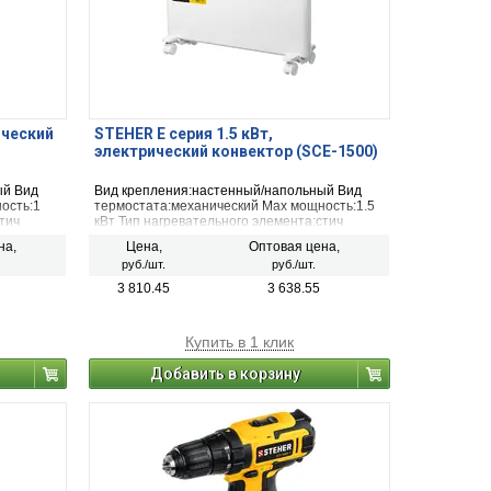
ический
STEHER Е серия 1.5 кВт,
электрический конвектор (SCE-1500)
ый Вид
Вид крепления:настенный/напольный Вид
ость:1
термостата:механический Max мощность:1.5
тич
кВт Тип нагревательного элемента:стич
мендуемая
(игольчатый, лентообразный) Рекомендуемая
на,
Цена,
Оптовая цена,
Материал
площадь:20 м² Длина шнура:1.4 м Материал
руб./шт.
руб./шт.
корпуса:металл
3 810.45
3 638.55
Купить в 1 клик
Добавить в корзину