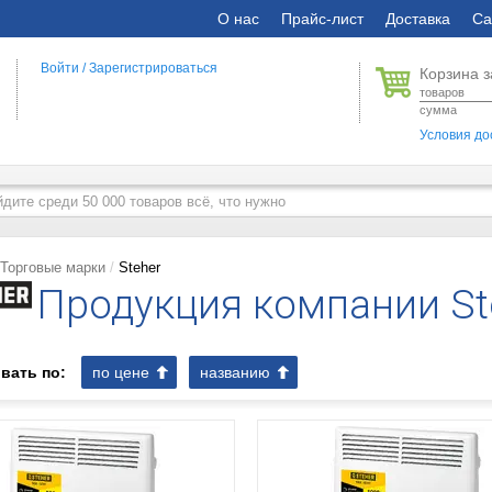
О нас
Прайс-лист
Доставка
Са
Войти
/
Зарегистрироваться
Корзина з
товаров
сумма
Условия до
Торговые марки
Steher
Продукция компании St
вать по:
по цене
названию