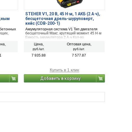
STEHER V1, 20 В, 45 Н·м, 1 АКБ (2 А·ч),
дным
бесщеточная дрель-шуруповерт,
кейс (CDB-200-1)
 бетонных
Аккумуляторная система V1 Тип двигателя
ущих,
бесщеточный Макс. крутящий момент 45 Н·м
Емкость аккумулятора 2 А·ч Кол-во
аккумуляторов в комплекте 1 Для ледобура
на,
Цена,
Оптовая цена,
(рыбалки) нет
руб./шт.
руб./шт.
1
7 935.88
7 577.87
Купить в 1 клик
Добавить в корзину