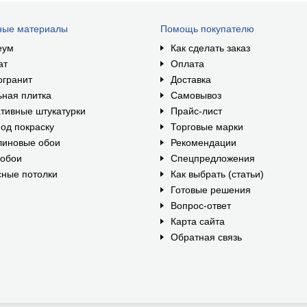
ные материалы
Помощь покупателю
еум
Как сделать заказ
ат
Оплата
огранит
Доставка
ная плитка
Самовывоз
тивные штукатурки
Прайс-лист
од покраску
Торговые марки
линовые обои
Рекомендации
ообои
Спецпредложения
ные потолки
Как выбрать (статьи)
Готовые решения
Вопрос-ответ
Карта сайта
Обратная связь