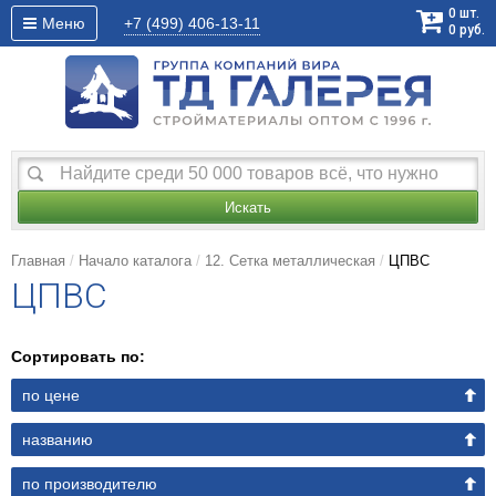
0
шт.
Меню
+7 (499)
406-13-11
0
руб.
Искать
Главная
Начало каталога
12. Сетка металлическая
ЦПВС
ЦПВС
Сортировать по:
по цене
названию
по производителю