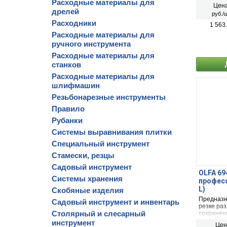
Расходные материалы для
Цена
дрелей
руб./ш
Расходники
1 563
Расходные материалы для
ручного инструмента
Расходные материалы для
станков
Расходные материалы для
шлифмашин
Резьбонарезные инструменты
Правило
Рубанки
Системы выравнивания плитки
Специальный инструмент
Стамески, резцы
Садовый инструмент
OLFA 694
Системы хранения
профес
L)
Скобяные изделия
Предназн
Садовый инструмент и инвентарь
резке ра
Столярный и слесарный
сохранен
инструмент
Цен