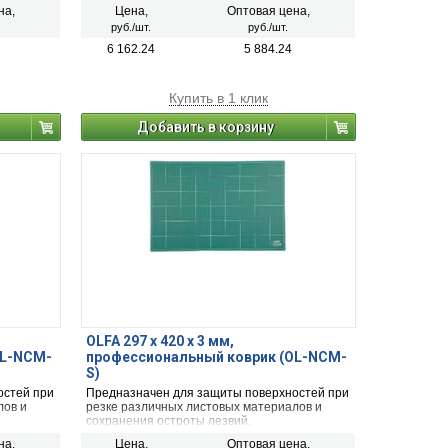
на,
Цена,
Оптовая цена,
руб./шт.
руб./шт.
6 162.24
5 884.24
Купить в 1 клик
Добавить в корзину
OLFA 297 х 420 х 3 мм,
OL-NCM-
профессиональный коврик (OL-NCM-
S)
остей при
Предназначен для защиты поверхностей при
лов и
резке различных листовых материалов и
сохранения остроты лезвий.
на,
Цена,
Оптовая цена,