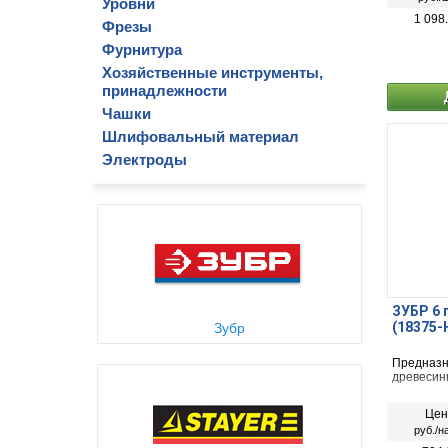
5 дополн
Уровни
вырезания
1 098
Фрезы
мм. Прим
пленки, а
Фурнитура
оргалита 
Хозяйственные инструменты,
принадлежности
Чашки
Шлифовальный материал
Электроды
ЗУБР 6 
(18375-
Зубр
Предназн
древесин
Цен
руб./н