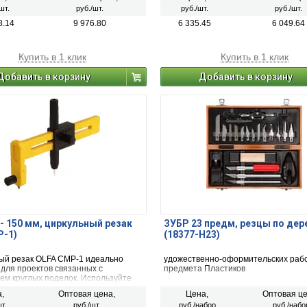
шт.
руб./шт.
руб./шт.
руб./шт.
8.14
9 976.80
6 335.45
6 049.64
Купить в 1 клик
Купить в 1 клик
Добавить в корзину
Добавить в корзину
 - 150 мм, циркульный резак
ЗУБР 23 предм, резцы по дер
P-1)
(18377-H23)
ый резак OLFA CMP-1 идеально
удожественно-оформительских рабо
 для проектов связанных с
предмета Пластиков
ем круглых поделок. Используйте
обы создавать круги из дерева или
,
Оптовая цена,
Цена,
Оптовая це
высокой точностью. В ручке хранится
т.
руб./шт.
руб./набор
руб./набо