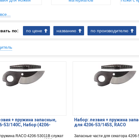
звия для ножей
материалов
Ножи с 
все...
вать по:
по цене
названию
по производителю
дитель
звия + пружина запасные,
Набор: лезвия + пружина зап
6-53/140C, Набор (4206-
для 4206-53/145S, RACO
 пружина RACO 4206-53011B служат
Запасные части для секатора 4206-5