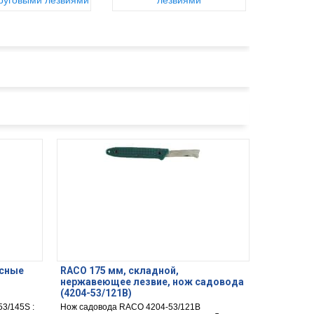
круговыми лезвиями
лезвиями
асные
RACO 175 мм, складной,
нержавеющее лезвие, нож садовода
(4204-53/121B)
3/145S :
Нож садовода RACO 4204-53/121B