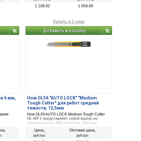
2
1 108.92
1 058.89
Купить в 1 клик
Добавить в корзину
и 6 мм,
Нож OLFA "AUTO LOCK" "Medium
Tough Cutter" для работ средней
тяжести, 12,5мм
зания
Нож OLFA AUTO LOCK Medium Tough Cutter
OL-MT-1 представляет собой корпус из
ударопрочного ABS-пластика, прочное
сегментированное лезвие шириной 12,5 мм и
на,
Цена,
Оптовая цена,
удобный карманный зажим. Инструмент
р
руб./шт.
руб./шт.
широко используется для резки
гофрокартона, бумаги, пластика,