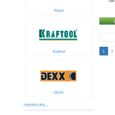
704.
Stayer
1
2
Kraftool
DEXX
показать все...