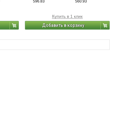
9
596.83
560.93
термоусадочной пленки, а также для
выполнения точных работ. Нож прост в
использовании, подходит как для правшей,
Купить в 1 клик
так и для левшей, он не требует
перестановки режущей части.
Добавить в корзину