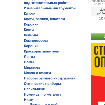
запасным
подготовительных работ
53/140. Э
за растен
Измерительные инструменты
Цен
приусаде
Ключи
руб./н
Кисти, валики, шпатели
111.
Коронки
Кисти
Кельмы
Компрессоры
Коронки
Краскораспылители
Ленты
Ломы
Миксеры
Масла и смазки
Наборы ручного инструмента
Оптические приборы
Напильники
Ножницы по металлу
Ножи
Лезвия для ножей