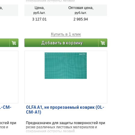
сохранения остроты лезвий.
а,
Цена,
Оптовая цена,
руб./шт.
руб./шт.
3 127.01
2 985.94
Купить в 1 клик
Добавить в корзину
L-CM-
OLFA А1, не прорезаемый коврик (OL-
CM-A1)
остей при
Предназначен для защиты поверхностей при
лов и
резке различных листовых материалов и
сохранения остроты лезвий.