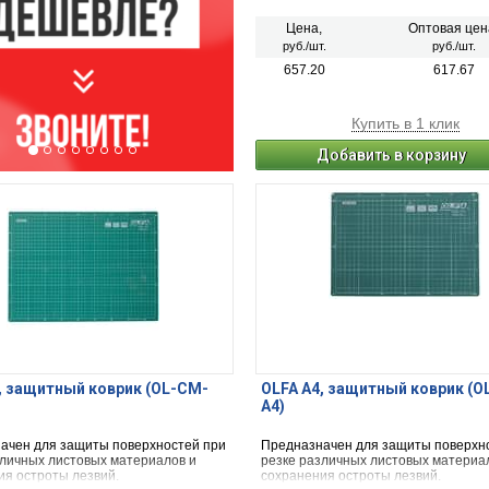
Цена,
Оптовая цен
руб./шт.
руб./шт.
657.20
617.67
Купить в 1 клик
Добавить в корзину
, защитный коврик (OL-CM-
OLFA А4, защитный коврик (O
A4)
ачен для защиты поверхностей при
Предназначен для защиты поверхн
зличных листовых материалов и
резке различных листовых материа
ия остроты лезвий.
сохранения остроты лезвий.