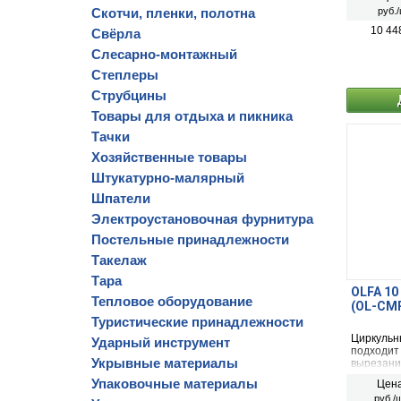
Скотчи, пленки, полотна
руб./
10 44
Свёрла
Слесарно-монтажный
Степлеры
Струбцины
Товары для отдыха и пикника
Тачки
Хозяйственные товары
Штукатурно-малярный
Шпатели
Электроустановочная фурнитура
Постельные принадлежности
Такелаж
Тара
OLFA 10
Тепловое оборудование
(OL-CM
Туристические принадлежности
Циркульн
Ударный инструмент
подходит
Укрывные материалы
вырезани
резак, чт
Упаковочные материалы
Цена
бумаги с 
руб./ш