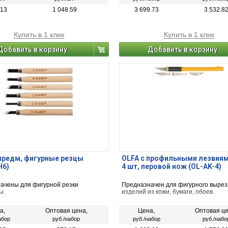
ительных лезвий. Предназначен для
 кругов диаметром от 10 до 150
.13
1 048.59
3 699.73
3 532.8
еняется для разрезания бумаги,
цетатного волокна, картона,
и мягких пород древесины.
Купить в 1 клик
Купить в 1 клик
Добавить в корзину
Добавить в корзину
предм, фигурные резцы
OLFA с профильными лезвиям
H6)
4 шт, перовой нож (OL-AK-4)
ачены для фигурной резки
Предназначен для фигурного выре
ы.
изделий из кожи, бумаги, обоев.
а,
Оптовая цена,
Цена,
Оптовая це
абор
руб./набор
руб./набор
руб./набо