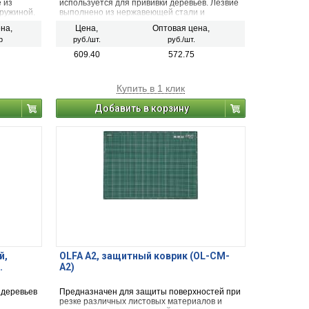
 из
используется для прививки деревьев. Лезвие
пружиной.
выполнено из нержавеющей стали и
ется,
защищено от появления коррозии. Складная
на,
Цена,
Оптовая цена,
конструкция упрощает хранение и
р
руб./шт.
руб./шт.
транспортировку инструмента.
609.40
572.75
Купить в 1 клик
Добавить в корзину
й,
OLFA А2, защитный коврик (OL-CM-
.
A2)
 деревьев
Предназначен для защиты поверхностей при
резке различных листовых материалов и