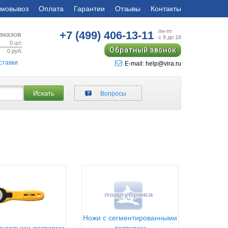
мовывоз
Оплата
Гарантии
Отзывы
Контакты
пн-пт
+7 (499)
406-13-11
аказов
с 9 до 18
0
шт.
Обратный звонок
0
руб.
ставки
E-mail: help@vira.ru
Искать
Вопросы
Ножи с сегментированными