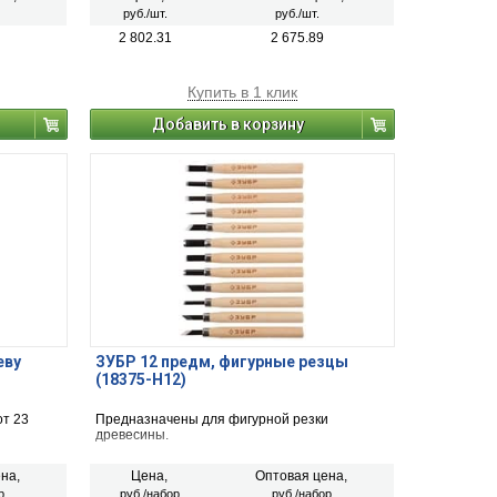
руб./шт.
руб./шт.
2 802.31
2 675.89
Купить в 1 клик
Добавить в корзину
еву
ЗУБР 12 предм, фигурные резцы
(18375-H12)
т 23
Предназначены для фигурной резки
древесины.
на,
Цена,
Оптовая цена,
р
руб./набор
руб./набор