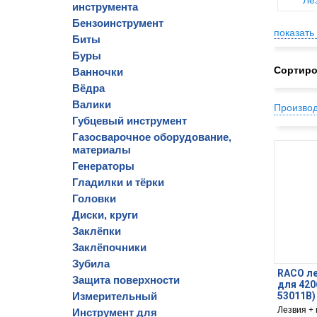
Ле
инструмента
Бензоинструмент
показать 
Биты
Буры
Сортиро
Ванночки
Вёдра
Валики
Произво
Губцевый инструмент
Газосварочное оборудование,
материалы
Генераторы
Гладилки и тёрки
Головки
Диски, круги
Заклёпки
Заклёпочники
Зубила
RACO ле
Защита поверхности
для 420
Измерительный
53011B)
Лезвия +
Инструмент для