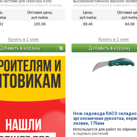
и частями для секатора 4206-
высококачественное верхнее лезвие
ти принадлежности помогут в уходе
нержавеющей стали в комплекте с 
иями и кустарниками на садовом и
Лезвие легко затачивается и заменя
а,
Оптовая цена,
Цена,
Оптовая це
бном участке.
обеспечивает легкость хода.
абор
руб./набор
руб./набор
руб./набо
81
105.08
89.46
84.08
Купить в 1 клик
Купить в 1 клик
Добавить в корзину
Добавить в корзину
Нож садовода RACO складно
эргономичная рукоятка, нерж
лезвие, 175мм
Используется для работ по обрезке
и садовых растений.