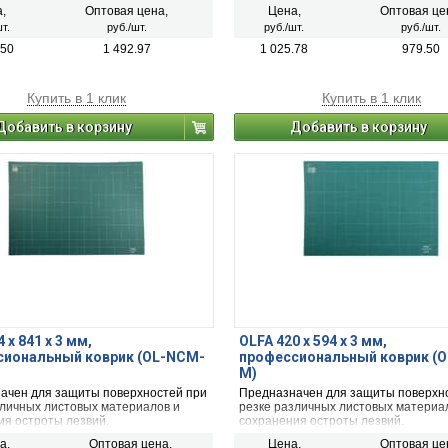
,
Оптовая цена,
Цена,
Оптовая це
т.
руб./шт.
руб./шт.
руб./шт.
.50
1 492.97
1 025.78
979.50
Купить в 1 клик
Купить в 1 клик
Добавить в корзину
Добавить в корзину
 х 841 х 3 мм,
OLFA 420 х 594 х 3 мм,
сиональный коврик (OL-NCM-
профессиональный коврик (
M)
ачен для защиты поверхностей при
Предназначен для защиты поверхн
зличных листовых материалов и
резке различных листовых материа
ия остроты лезвий.
сохранения остроты лезвий.
а,
Оптовая цена,
Цена,
Оптовая це