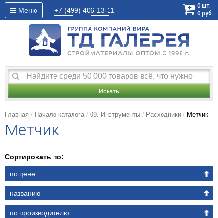
0
шт.
Меню
+7 (499)
406-13-11
0
руб.
Искать
Главная
Начало каталога
09. Инструменты
Расходники
Метчик
Метчик
Сортировать по:
по цене
названию
по производителю