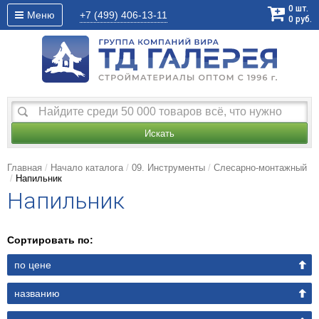
0
шт.
Меню
+7 (499)
406-13-11
0
руб.
Искать
Главная
Начало каталога
09. Инструменты
Слесарно-монтажный
Напильник
Напильник
Сортировать по:
по цене
названию