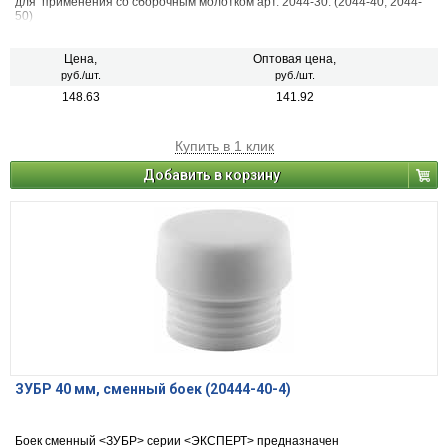
для применения со сборочным молотком арт. 2044-30. (2044-40, 2044-
50)
Цена,
Оптовая цена,
руб./шт.
руб./шт.
148.63
141.92
Купить в 1 клик
Добавить в корзину
ЗУБР 40 мм, сменный боек (20444-40-4)
Боек сменный <ЗУБР> серии <ЭКСПЕРТ> предназначен