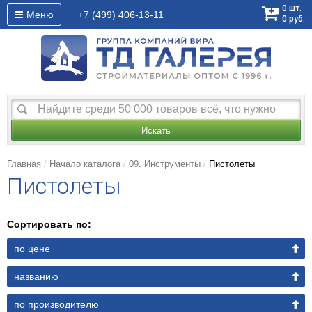
0
шт.
Меню
+7 (499)
406-13-11
0
руб.
Искать
Главная
Начало каталога
09. Инструменты
Пистолеты
Пистолеты
Сортировать по:
по цене
названию
по производителю