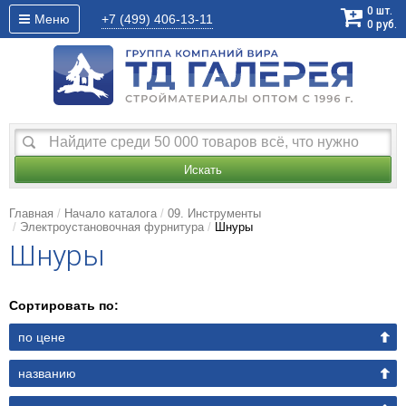
0
шт.
Меню
+7 (499)
406-13-11
0
руб.
Искать
Главная
Начало каталога
09. Инструменты
Электроустановочная фурнитура
Шнуры
Шнуры
Сортировать по:
по цене
названию