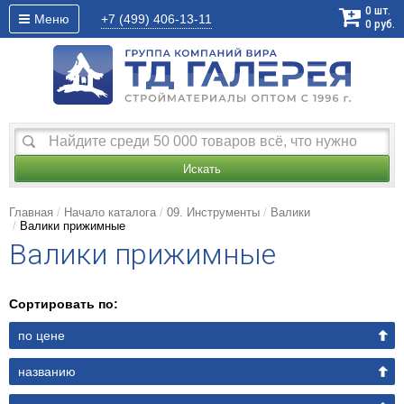
0
шт.
Меню
+7 (499)
406-13-11
0
руб.
Искать
Главная
Начало каталога
09. Инструменты
Валики
Валики прижимные
Валики прижимные
Сортировать по:
по цене
названию