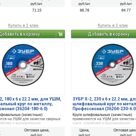
с делалей и заготовок.
ржавчины с делалей и заготовок.
.
руб./шт.
руб./шт.
руб./шт.
71.15
88.78
84.77
Купить в 1 клик
Купить в 1 клик
Добавить в корзину
Добавить в корзину
, 180 х 6 х 22.2 мм, для УШМ,
ЗУБР Х-2, 230 х 6 х 22.2 мм, 
льный круг по металлу,
шлифовальный круг по метал
ионал (36204-180-6.0)
Профессионал (36204-230-6.0
ифовальные (зачистные)
Круги шлифовальные (зачистные)
тся на УШМ для зачистки сварных
применяются на УШМ для зачистки
ифовки и выравнивания
швов, шлифовки и выравнивания
ских поверхностей, а также снятия
металлических поверхностей, а так
,
Оптовая цена,
Цена,
Оптовая цен
с делалей и заготовок.
ржавчины с делалей и заготовок.
.
руб./шт.
руб./шт.
руб./шт.