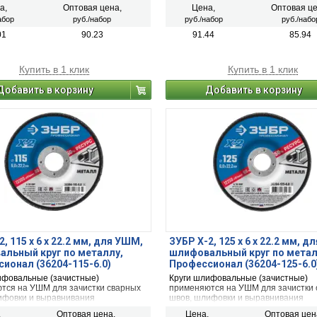
материалов.
а,
Оптовая цена,
Цена,
Оптовая це
абор
руб./набор
руб./набор
руб./набо
01
90.23
91.44
85.94
Купить в 1 клик
Купить в 1 клик
Добавить в корзину
Добавить в корзину
, 115 х 6 х 22.2 мм, для УШМ,
ЗУБР Х-2, 125 х 6 х 22.2 мм, 
льный круг по металлу,
шлифовальный круг по метал
ионал (36204-115-6.0)
Профессионал (36204-125-6.0
ифовальные (зачистные)
Круги шлифовальные (зачистные)
тся на УШМ для зачистки сварных
применяются на УШМ для зачистки
ифовки и выравнивания
швов, шлифовки и выравнивания
ских поверхностей, а также снятия
металлических поверхностей, а так
,
Оптовая цена,
Цена,
Оптовая цен