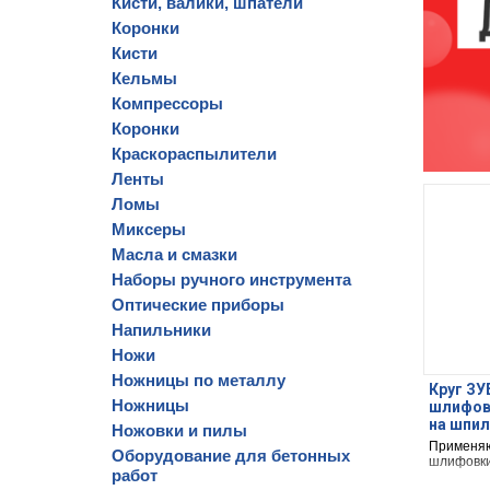
Кисти, валики, шпатели
Коронки
Кисти
Кельмы
Компрессоры
Коронки
Краскораспылители
Ленты
Ломы
Миксеры
Масла и смазки
Наборы ручного инструмента
Оптические приборы
Напильники
Ножи
Ножницы по металлу
Круг ЗУ
Ножницы
шлифов
на шпиль
Ножовки и пилы
45мм, 
Применяю
Оборудование для бетонных
шлифовки
работ