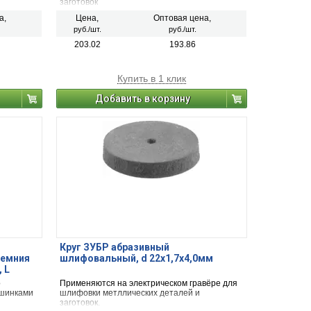
заготовок
а,
Цена,
Оптовая цена,
руб./шт.
руб./шт.
203.02
193.86
Купить в 1 клик
Добавить в корзину
Круг ЗУБР абразивный
ремния
шлифовальный, d 22x1,7х4,0мм
, L
о
Применяются на электрическом гравёре для
ашинками
шлифовки метллических деталей и
заготовок.