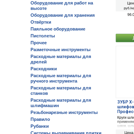
Оборудование для работ на
Цен
высоте
руб./н
Оборудование для хранения
96.
Отвёртки
Паяльное оборудование
Пистолеты
Прочее
Разметочные инструменты
Расходные материалы для
дрелей
Расходники
Расходные материалы для
ручного инструмента
Расходные материалы для
станков
Расходные материалы для
ЗУБР Х-2
шлифмашин
шлифова
Професс
Резьбонарезные инструменты
Круги шл
Правило
применяю
Рубанки
швов, шл
металличе
Системы выравнивания плитки
Цена