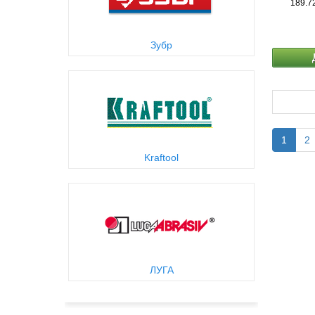
189.7
Зубр
1
2
Kraftool
ЛУГА