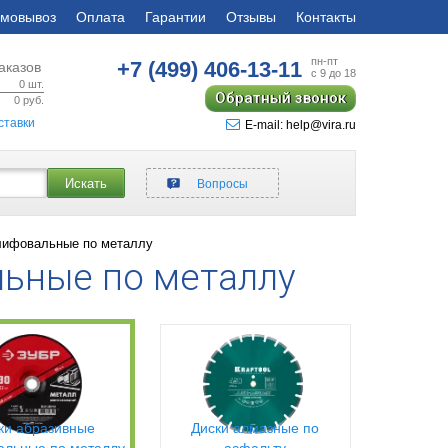
мовывоз
Оплата
Гарантии
Отзывы
Контакты
пн-пт
+7 (499)
406-13-11
аказов
с 9 до 18
0
шт.
Обратный звонок
0
руб.
ставки
E-mail: help@vira.ru
Искать
Вопросы
лифовальные по металлу
ьные по металлу
ки абразивные
Диски алмазные по