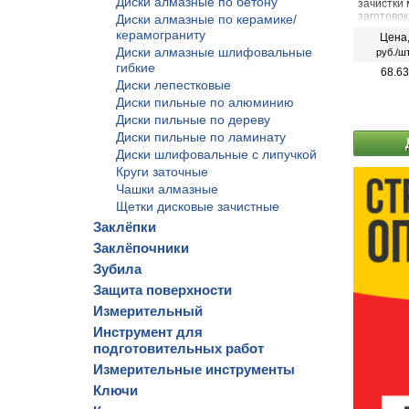
Диски алмазные по бетону
зачистки 
заготовок
Диски алмазные по керамике/
керамограниту
Цена
Диски алмазные шлифовальные
руб./шт
гибкие
68.63
Диски лепестковые
Диски пильные по алюминию
Диски пильные по дереву
Диски пильные по ламинату
Диски шлифовальные с липучкой
Круги заточные
Чашки алмазные
Щетки дисковые зачистные
Заклёпки
Заклёпочники
Зубила
Защита поверхности
Измерительный
Инструмент для
подготовительных работ
Измерительные инструменты
Ключи