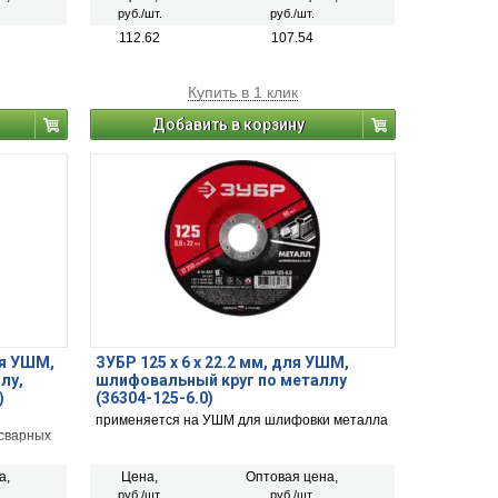
ржавчины с делалей и заготовок.
руб./шт.
руб./шт.
112.62
107.54
Купить в 1 клик
Добавить в корзину
для УШМ,
ЗУБР 125 x 6 х 22.2 мм, для УШМ,
лу,
шлифовальный круг по металлу
)
(36304-125-6.0)
применяется на УШМ для шлифовки металла
 сварных
же снятия
а,
Цена,
Оптовая цена,
руб./шт.
руб./шт.