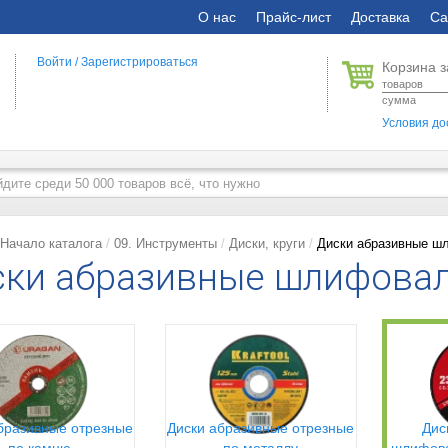
О нас
Прайс-лист
Доставка
Са
Войти
/
Зарегистрироваться
Корзина з
товаров
сумма
Условия до
Начало каталога
09. Инструменты
Диски, круги
Диски абразивные ш
ки абразивные шлифовал
бразивные отрезные
Диски абразивные отрезные
Дис