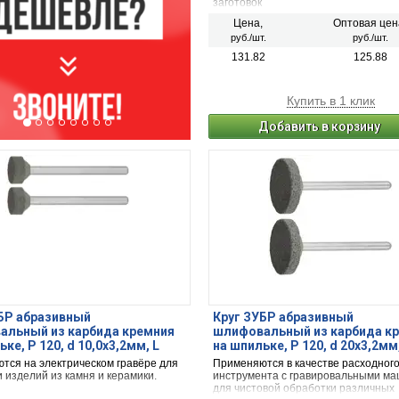
заготовок
Цена,
Оптовая цен
руб./шт.
руб./шт.
131.82
125.88
Купить в 1 клик
Добавить в корзину
БР абразивный
Круг ЗУБР абразивный
альный из карбида кремния
шлифовальный из карбида к
ке, P 120, d 10,0x3,2мм, L
на шпильке, P 120, d 20x3,2мм
2шт
45мм, 2шт
тся на электрическом гравёре для
Применяются в качестве расходног
 изделий из камня и керамики.
инструмента с гравировальными м
для чистовой обработки различных