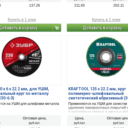
4
137.26
211.65
202.11
Купить в 1 клик
Купить в 1 клик
Добавить в корзину
Добавить в корзину
0 x 6 х 22.2 мм, для УШМ,
KRAFTOOL 125 х 22.2 мм, круг
альный круг по металлу
полимерно-шлифовальный
230-6.0)
синтетический абразивный (3
125)
тся на УШМ для шлифовки металла
Применяются на УШМ для зачистки
удаления лакокрасочных покрытий 
и заготовок из черных и цветных ме
Рекомендованы для шлифовки свар
,
Оптовая цена,
Цена,
Оптовая цен
и зачистки от глубокой коррозии.
.
руб./шт.
руб./шт.
руб./шт.