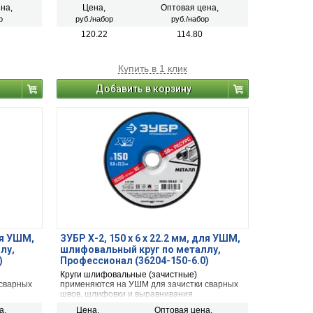
на,
Цена,
Оптовая цена,
р
руб./набор
руб./набор
120.22
114.80
Купить в 1 клик
Добавить в корзину
для УШМ,
ЗУБР Х-2, 150 х 6 х 22.2 мм, для УШМ,
лу,
шлифовальный круг по металлу,
)
Профессионал (36204-150-6.0)
Круги шлифовальные (зачистные)
 сварных
применяются на УШМ для зачистки сварных
швов, шлифовки и выравнивания
же снятия
металлических поверхностей, а также снятия
а,
Цена,
Оптовая цена,