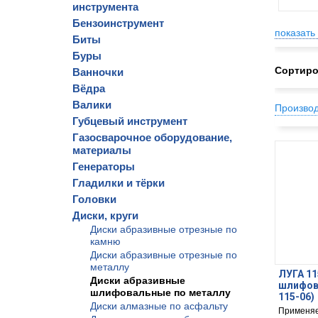
инструмента
Бензоинструмент
показать 
Биты
Буры
Сортиро
Ванночки
Вёдра
Валики
Произво
Губцевый инструмент
Газосварочное оборудование,
материалы
Генераторы
Гладилки и тёрки
Головки
Диски, круги
Диски абразивные отрезные по
камню
Диски абразивные отрезные по
металлу
ЛУГА 11
Диски абразивные
шлифова
шлифовальные по металлу
115-06)
Диски алмазные по асфальту
Применяе