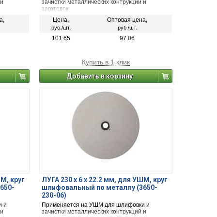
 и
зачистки металлических контрукций и
заготовок
а,
Цена,
Оптовая цена,
руб./шт.
руб./шт.
101.65
97.06
Купить в 1 клик
Добавить в корзину
ШМ, круг
ЛУГА 230 х 6 х 22.2 мм, для УШМ, круг
650-
шлифовальный по металлу (3650-
230-06)
и и
Применяется на УШМ для шлифовки и
 и
зачистки металлических контрукций и