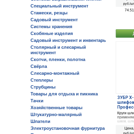
ржавчины 
руб./шт
Специальный инструмент
74.51
Стамески, резцы
Садовый инструмент
Системы хранения
Скобяные изделия
Садовый инструмент и инвентарь
Столярный и слесарный
инструмент
Скотчи, пленки, полотна
Свёрла
Слесарно-монтажный
Степлеры
Струбцины
Товары для отдыха и пикника
ЗУБР Х-2
Тачки
шлифова
Професс
Хозяйственные товары
Круги шл
Штукатурно-малярный
применяю
Шпатели
швов, шл
металличе
Электроустановочная фурнитура
Цена
ржавчины 
руб./шт