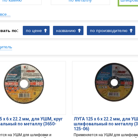
по камню
по металлу
шлифова
все...
вать по:
по цене
названию
по производителю
дитель
5 х 6 х 22.2 мм, для УШМ, круг
ЛУГА 125 х 6 х 22.2 мм, для У
льный по металлу (3650-
шлифовальный по металлу (3
125-06)
тся на УШМ для шлифовки и
Применяется на УШМ для шлифовк