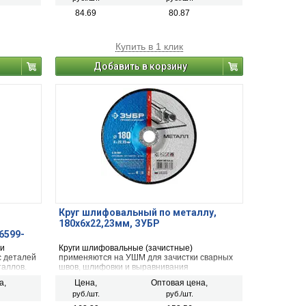
84.69
80.87
Купить в 1 клик
Добавить в корзину
Круг шлифовальный по металлу,
180х6х22,23мм, ЗУБР
6599-
 и
Круги шлифовальные (зачистные)
с деталей
применяются на УШМ для зачистки сварных
таллов.
швов, шлифовки и выравнивания
ных швов
металлических поверхностей, а также снятия
а,
Цена,
Оптовая цена,
ржавчины с делалей и заготовок.
руб./шт.
руб./шт.