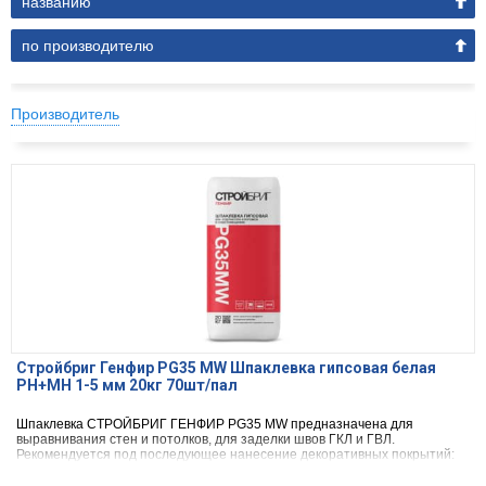
названию
по производителю
Производитель
Стройбриг Генфир PG35 MW Шпаклевка гипсовая белая
РН+МН 1-5 мм 20кг 70шт/пал
Шпаклевка СТРОЙБРИГ ГЕНФИР PG35 MW предназначена для
выравнивания стен и потолков, для заделки швов ГКЛ и ГВЛ.
Рекомендуется под последующее нанесение декоративных покрытий:
красок, обоев, и других. Для внутренних работ в сухих помещениях.