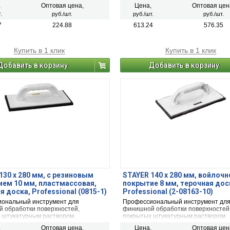
ьных материалах - заделка
воздействием влаги, содержашейся 
,
Оптовая цена,
Цена,
Оптовая цен
ей в штукатурке, гипсе, бетоне под
.
руб./шт.
руб./шт.
руб./шт.
или оклейку обоями - герметизация
ду профилем ПВХ и откосами, -
7
224.88
613.24
576.35
ие швов между гипсокартонными
 - ремонт дефектов деревянных
стей и мебели.
Купить в 1 клик
Купить в 1 клик
Добавить в корзину
Добавить в корзину
130 x 280 мм, с резиновым
STAYER 140 x 280 мм, войлочн
ем 10 мм, пластмассовая,
покрытие 8 мм, терочная дос
я доска, Professional (0815-1)
Professional (2-08163-10)
ональный инструмент для
Профессиональный инструмент дл
 обработки поверхностей,
финишной обработки поверхностей
 штукатурным раствором.
покрытых штукатурным раствором.
л, из которого произведена терка,
пластмасса, из которой произведена
,
Оптовая цена,
Цена,
Оптовая цен