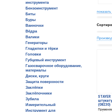
инструмента
Бензоинструмент
показать 
Биты
Буры
Сортиро
Ванночки
Вёдра
Валики
Произво
Генераторы
Гладилки и тёрки
Головки
Губцевый инструмент
Газосварочное оборудование,
материалы
Диски, круги
Защита поверхности
Заклёпки
Заклёпочники
STAYER 
Зубила
штукат
Измерительный
(08230)
Применяе
Инструмент для