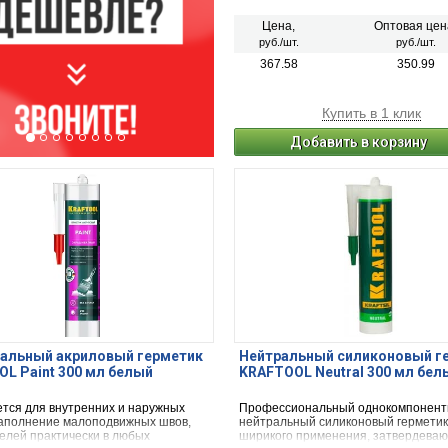
Цена,
Оптовая цен
руб./шт.
руб./шт.
367.58
350.99
Купить в 1 клик
Добавить в корзину
сальный акриловый герметик
Нейтральный силиконовый г
L Paint 300 мл белый
KRAFTOOL Neutral 300 мл бел
тся для внутренних и наружных
Профессиональный однокомпонен
 заполнение малоподвижных швов,
нейтральный силиконовый герметик
щелей практически в любых
ширикого применения, затвердева