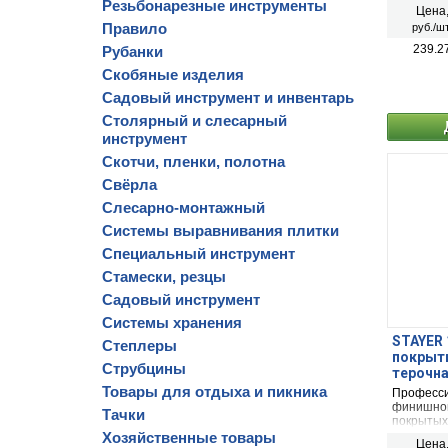
строител
Резьбонарезные инструменты
Цена
неровност
Правило
руб./шт
покраску 
швов меж
239.2
Рубанки
заполнен
плитами,
Скобяные изделия
поверхно
Садовый инструмент и инвентарь
Столярный и слесарный
инструмент
Скотчи, пленки, полотна
Свёрла
Слесарно-монтажный
Системы выравнивания плитки
Специальный инструмент
Стамески, резцы
Садовый инструмент
Системы хранения
STAYER 
Степлеры
покрыти
Струбцины
терочна
Товары для отдыха и пикника
Професси
финишной
Тачки
покрытых
Полистиро
Хозяйственные товары
Цена