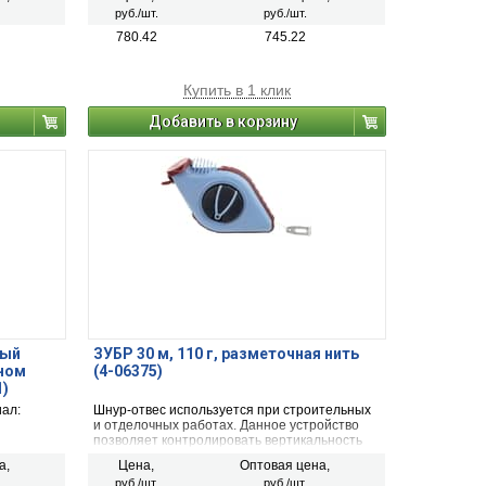
стью к
обладает повышенной износостойкостью к
руб./шт.
руб./шт.
истиранию, а латексное покрытие
ие и не
обеспечивает равномерное нанесение и не
780.42
745.22
ость.
царапает обрабатываемую поверхность.
Купить в 1 клик
Добавить в корзину
ный
ЗУБР 30 м, 110 г, разметочная нить
ном
(4-06375)
1)
иал:
Шнур-отвес используется при строительных
и отделочных работах. Данное устройство
позволяет контролировать вертикальность
линий. Для удобства использования, шнур
а,
Цена,
Оптовая цена,
длиной 30 м находится в пластмассовом
руб./шт.
руб./шт.