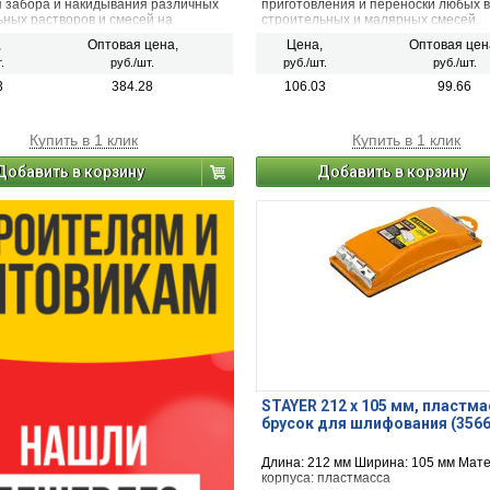
я забора и накидывания различных
приготовления и переноски любых 
ьных растворов и смесей на
строительных и малярных смесей.
мые поверхности
Ударопрочная пластмасса минимиз
,
Оптовая цена,
Цена,
Оптовая цен
количество сколов и повреждений. 
.
руб./шт.
руб./шт.
руб./шт.
оцинкованную рукоятку и мерную шк
позволяющую с точностью соблюда
3
384.28
106.03
99.66
дозировку при приготовлении смесе
Купить в 1 клик
Купить в 1 клик
Добавить в корзину
Добавить в корзину
STAYER 212 x 105 мм, пластм
брусок для шлифования (3566
Длина: 212 мм Ширина: 105 мм Мат
корпуса: пластмасса