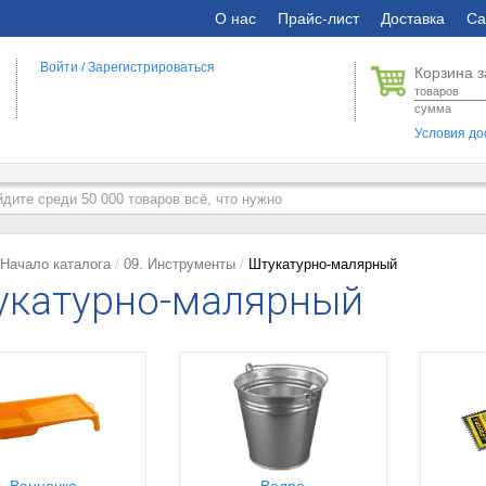
О нас
Прайс-лист
Доставка
Са
Войти
/
Зарегистрироваться
Корзина з
товаров
сумма
Условия до
Начало каталога
09. Инструменты
Штукатурно-малярный
укатурно-малярный