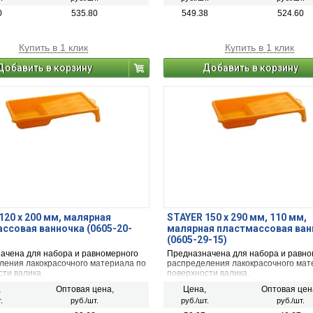
ю, а поролоновое покрытие
вает равномерное нанесение и не
0
535.80
549.38
524.60
 обрабатываемую поверхность.
Купить в 1 клик
Купить в 1 клик
Добавить в корзину
Добавить в корзину
120 х 200 мм, малярная
STAYER 150 х 290 мм, 110 мм,
ссовая ванночка (0605-20-
малярная пластмассовая ван
(0605-29-15)
ачена для набора и равномерного
Предназначена для набора и равно
ления лакокрасочного материала по
распределения лакокрасочного мат
ти валика.
поверхности валика.
,
Оптовая цена,
Цена,
Оптовая цен
.
руб./шт.
руб./шт.
руб./шт.