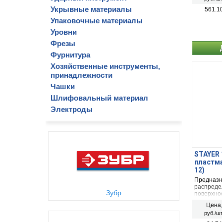
истирани
обеспечи
Укрывные материалы
561.1
царапает
Упаковочные материалы
Уровни
Фрезы
Фурнитура
Хозяйственные инструменты,
принадлежности
Чашки
Шлифовальный материал
Электроды
STAYER 
пластма
12)
Предназн
распреде
Зубр
поверхнос
Цена
руб./шт