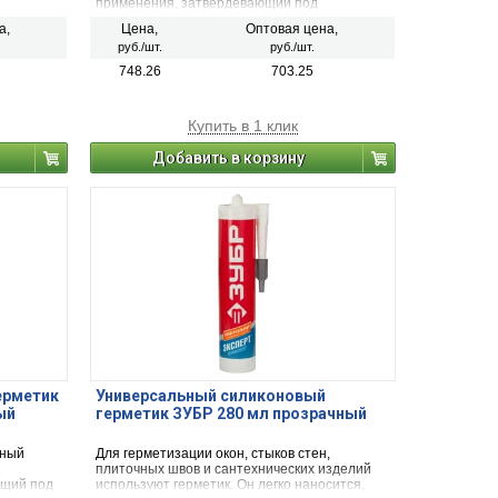
применения, затвердевающий под
воздействием влаги, содержавшейся в
а,
Цена,
Оптовая цена,
воздухе. Применяется для остекления,
руб./шт.
руб./шт.
герметизации аквариумов, бассейнов, лодок и
катеров; сборки и герметизации холодильного
748.26
703.25
оборудования, систем вентиляции и
кондиционирования.
Купить в 1 клик
Добавить в корзину
ерметик
Универсальный силиконовый
ый
герметик ЗУБР 280 мл прозрачный
тный
Для герметизации окон, стыков стен,
плиточных швов и сантехнических изделий
ющий под
используют герметик. Он легко наносится,