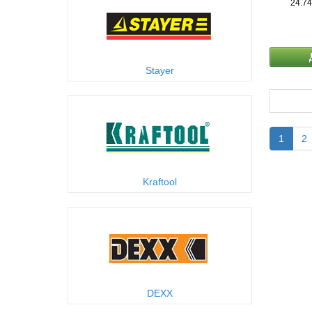
24.74
Stayer
1
2
Kraftool
DEXX