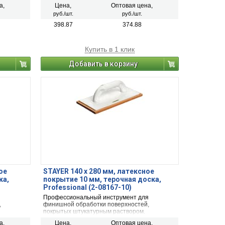
в воздухе
заполняет полости между материалами,
а,
Цена,
Оптовая цена,
скрепляя их, создает препятствие для влаги и
руб./шт.
руб./шт.
воздуха. Его применяют в строительстве и
ремонте.
398.87
374.88
Купить в 1 клик
Добавить в корзину
ое
STAYER 140 x 280 мм, латексное
ка,
покрытие 10 мм, терочная доска,
Professional (2-08167-10)
я
Профессиональный инструмент для
,
финишной обработки поверхностей,
покрытых штукатурным раствором.
 терка,
пластмасса, из которой произведена терка,
а,
Цена,
Оптовая цена,