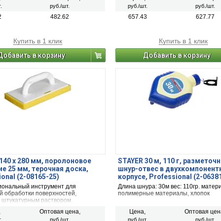
 повышенной износостойкостью к
обладает повышенной износостойко
.
руб./шт.
руб./шт.
руб./шт.
ю, а резиновое покрытие
истиранию, а войлочное покрытие
вает равномерное нанесение и не
обеспечивает равномерное нанесен
2
482.62
657.43
627.77
 обрабатываемую поверхность.
царапает обрабатываемую поверхн
Купить в 1 клик
Купить в 1 клик
Добавить в корзину
Добавить в корзину
140 x 280 мм, поролоновое
STAYER 30 м, 110 г, разметоч
е 25 мм, терочная доска,
шнур-отвес в двухкомпонент
ional (2-08165-25)
корпусе, Professional (2-0638
ональный инструмент для
Длина шнура: 30м вес: 110гр. матер
 обработки поверхностей,
полимерные материалы, хлопок
 штукатурным раствором.
а, из которой произведена терка,
,
Оптовая цена,
Цена,
Оптовая цен
 повышенной износостойкостью к
.
руб./шт.
руб./шт.
руб./шт.