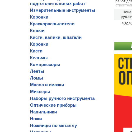
работ дл
подготовительных работ
строител
необходи
Измерительные инструменты
Цена
Коронки
руб./шт
Краскораспылители
402.4
Ключи
Кисти, валики, шпатели
Коронки
Кисти
Кельмы
Компрессоры
Ленты
Ломы
Масла и смазки
Миксеры
Наборы ручного инструмента
Оптические приборы
Напильники
Ножи
Ножницы по металлу