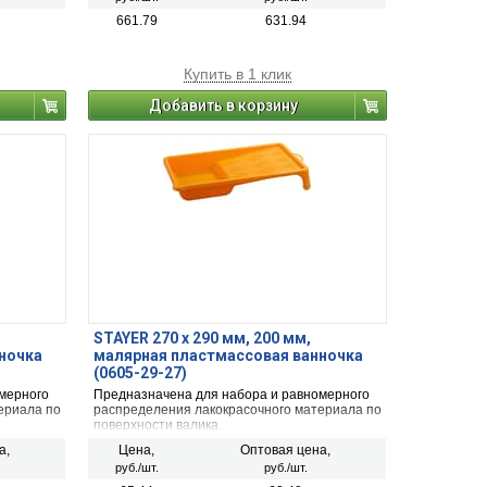
корпусе, который оснащен механизмом
сматывания.
661.79
631.94
Купить в 1 клик
Добавить в корзину
STAYER 270 х 290 мм, 200 мм,
ночка
малярная пластмассовая ванночка
(0605-29-27)
мерного
Предназначена для набора и равномерного
ериала по
распределения лакокрасочного материала по
поверхности валика.
а,
Цена,
Оптовая цена,
руб./шт.
руб./шт.