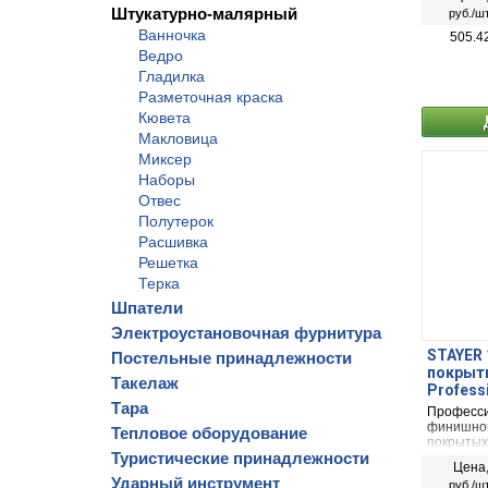
обладает
Штукатурно-малярный
руб./шт
истирани
обеспечи
Ванночка
505.4
царапает
Ведро
Гладилка
Разметочная краска
Кювета
Макловица
Миксер
Наборы
Отвес
Полутерок
Расшивка
Решетка
Терка
Шпатели
Электроустановочная фурнитура
STAYER 
Постельные принадлежности
покрыти
Такелаж
Profess
Тара
Професси
финишной
Тепловое оборудование
покрытых
Туристические принадлежности
пластмасс
Цена
обладает
Ударный инструмент
руб./шт