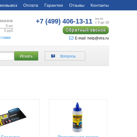
мовывоз
Оплата
Гарантии
Отзывы
Контакты
пн-пт
+7 (499)
406-13-11
аказов
с 9 до 18
0
шт.
Обратный звонок
0
руб.
ставки
E-mail: help@vira.ru
Искать
Вопросы