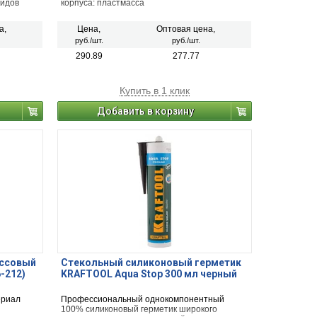
видов
корпуса: пластмасса
ирует
а,
Цена,
Оптовая цена,
Имеет
руб./шт.
руб./шт.
алу,
ть
290.89
277.77
й.
Купить в 1 клик
Добавить в корзину
ассовый
Стекольный силиконовый герметик
-212)
KRAFTOOL Aqua Stop 300 мл черный
ериал
Профессиональный однокомпонентный
100% силиконовый герметик широкого