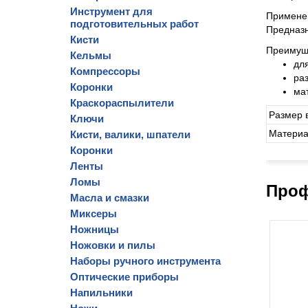
Инструмент для
Примене
подготовительных работ
Предназн
Кисти
Преимущ
Кельмы
дл
Компрессоры
ра
Коронки
ма
Краскораспылители
Размер 
Ключи
Матери
Кисти, валики, шпатели
Коронки
Ленты
Ломы
Проф
Масла и смазки
Миксеры
Ножницы
Ножовки и пилы
Наборы ручного инструмента
Оптические приборы
Напильники