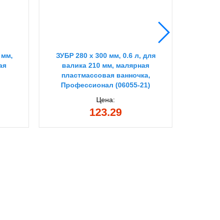
 мм,
ЗУБР 280 х 300 мм, 0.6 л, для
ЗУБР 2
ая
валика 210 мм, малярная
вал
пластмассовая ванночка,
плас
Профессионал (06055-21)
Проф
Цена:
123.29