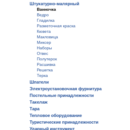
Штукатурно-малярный
Ванночка
Ведро
Гладилка
Разметочная краска
Кювета
Макловица
Миксер
Наборы
Отвес
Полутерок
Расшивка
Решетка
Терка
Шпатели
Электроустановочная фурнитура
Постельные принадлежности
Такелаж
Тара
Тепловое оборудование
Туристические принадлежности
Ударный инструмент