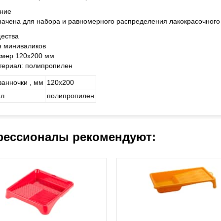
ние
ачена для набора и равномерного распределения лакокрасочного 
ества
я миниваликов
змер 120х200 мм
териал: полипропилен
ванночки , мм
120х200
ал
полипропилен
ессионалы рекомендуют: