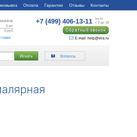
мовывоз
Оплата
Гарантии
Отзывы
Контакты
пн-пт
+7 (499)
406-13-11
аказов
с 9 до 18
0
шт.
Обратный звонок
0
руб.
ставки
E-mail: help@vira.ru
Искать
Вопросы
малярная