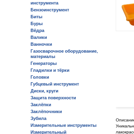
инструмента
Бензоинструмент
Биты
Буры
Вёдра
Валики
Ванночки
Газосварочное оборудование,
материалы
Генераторы
Гладилки и тёрки
Головки
Губцевый инструмент
Диски, круги
Защита поверхности
Заклёпки
Заклёпочники
Зубила
Описани
Измерительные инструменты
Уникальн
Измерительный
лакокрас