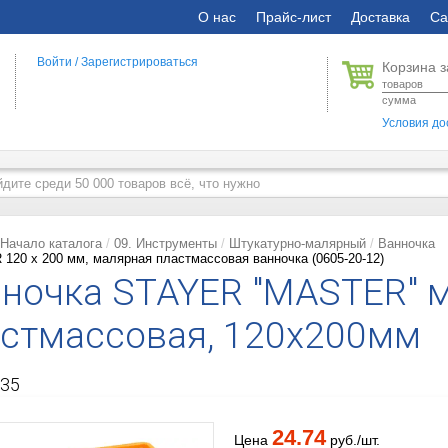
О нас
Прайс-лист
Доставка
Са
Войти
/
Зарегистрироваться
Корзина з
товаров
сумма
Условия до
Начало каталога
09. Инструменты
Штукатурно-малярный
Ванночка
120 х 200 мм, малярная пластмассовая ванночка (0605-20-12)
ночка STAYER "MASTER" 
стмассовая, 120х200мм
35
24.74
Цена
руб./шт.