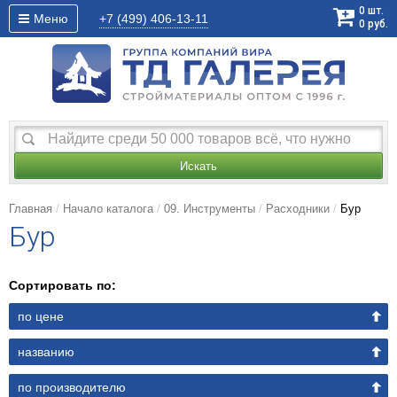
0
шт.
Меню
+7 (499)
406-13-11
0
руб.
Искать
Главная
Начало каталога
09. Инструменты
Расходники
Бур
Бур
Сортировать по:
по цене
названию
по производителю