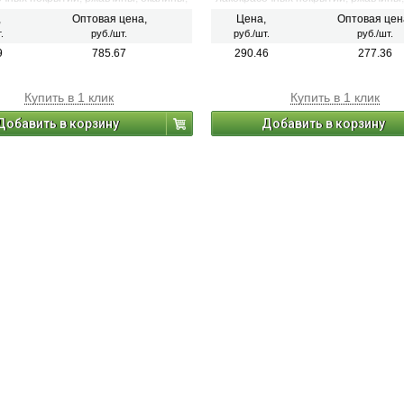
х загрязнений с применением
различных загрязнений с применен
,
Оптовая цена,
Цена,
Оптовая цен
ных усилий, а также для зачистки
значительных усилий, а также для з
.
руб./шт.
руб./шт.
руб./шт.
швов.
сварных швов.
9
785.67
290.46
277.36
Купить в 1 клик
Купить в 1 клик
Добавить в корзину
Добавить в корзину