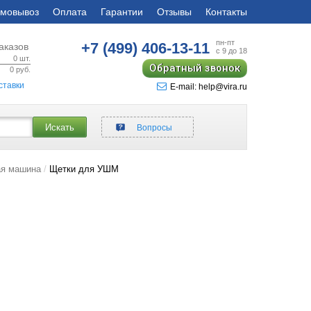
мовывоз
Оплата
Гарантии
Отзывы
Контакты
пн-пт
+7 (499)
406-13-11
аказов
с 9 до 18
0
шт.
Обратный звонок
0
руб.
ставки
E-mail: help@vira.ru
Искать
Вопросы
я машина
Щетки для УШМ