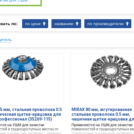
етки для УШМ
вать по:
по цене
названию
по производителю
дитель
5 мм, стальная проволока 0.5
MIRAX 80 мм, жгутированная
ическая щетка-крацовка для
стальная проволока 0.5 мм,
офессионал (35269-115)
чашечная щетка-крацовка д
(35104-080)
тся на УШМ для зачистки
Применяется на УШМ для зачистки
стей в труднодоступных местах от
поверхностей в труднодоступных ме
очных покрытий, ржавчины, окалины,
лакокрасочных покрытий, ржавчины,