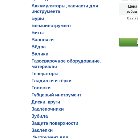
различны
Аккумуляторы, запчасти для
Цена
значитель
инструмента
руб./шт
сварных 
Буры
822.7
Бензоинструмент
Биты
Ванночки
Вёдра
Валики
Газосварочное оборудование,
материалы
Генераторы
Гладилки и тёрки
Головки
Губцевый инструмент
Диски, круги
Заклёпочники
Зубила
Защита поверхности
Заклёпки
Инструмент для