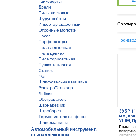
Щ
Гайковёрты
Дрели
Пилы дисковые
Шуруповёрты
Сортиро
Инвертор сварочный
Отбойные молотки
Насос
Произво
Перфораторы
Пила ленточная
Пила цепная
Пила торцовочная
Пушка тепловая
Станок
Фен
Шлифовальная машина
ЭлектроТельфер
Лобзик
Обогреватель
Швонарезчик
Штроборез
ЗУБР 11
мм, кон
Термопистолеты, фены
УШМ, Пр
Шлифмашины
Применяе
Автомобильный инструмент,
поверхно
принадлежности
лакокрас