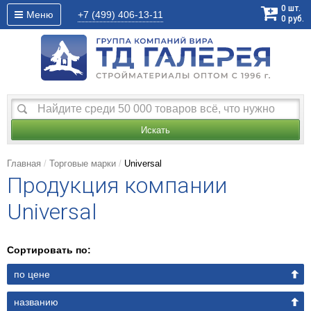
0
шт.
Меню
+7 (499)
406-13-11
0
руб.
Искать
Главная
Торговые марки
Universal
Продукция компании
Universal
Сортировать по:
по цене
названию