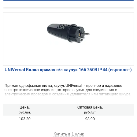
UNIVersal Вилка прямая c/з каучук 16А 250В IP44 (еврослот)
Прямая однофазная вилка, каучук UNIVersal - прочное и надежное
электротехническое изделие, которое служит для соединения с
электрическим проводом и создания удлинителя или питающего шнура
к какому-либо электроприбору.
Цена,
Оптовая цена,
руб./шт.
руб./шт.
103.20
98.90
Купить в 1 клик